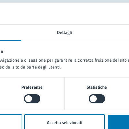
tatta il comune
Leggi le domande frequenti
Dettagli
Richiedi assistenza
ie
Prenota appuntamento
avigazione e di sessione per garantire la corretta fruizione del sito e
so del sito da parte degli utenti.
blemi in città
Segnala disservizio
Preferenze
Statistiche
Accetta selezionati
poli