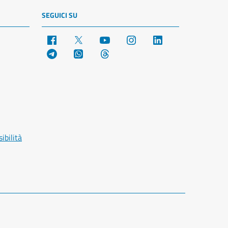
SEGUICI SU
Facebook
X
YouTube
Instagram
LinkedIn
Telegram
WhatsApp
Threads
ibilità