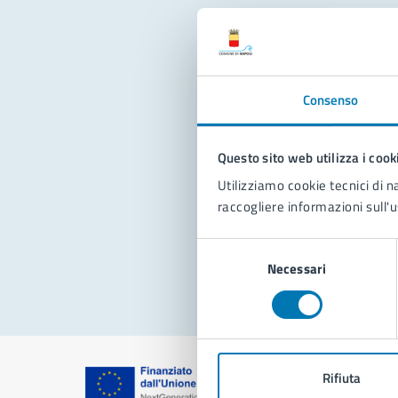
Con
Consenso
Questo sito web utilizza i cook
Utilizziamo cookie tecnici di n
raccogliere informazioni sull'u
Pro
Selezione
Necessari
del
consenso
Rifiuta
Comune di Na