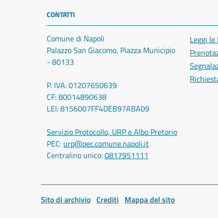
CONTATTI
Comune di Napoli
Leggi le
Palazzo San Giacomo, Piazza Municipio
Prenota
- 80133
Segnalaz
Richiest
P. IVA: 01207650639
CF: 80014890638
LEI: 8156007FF4DEB97ABA09
Servizio Protocollo, URP e Albo Pretorio
PEC:
urp@pec.comune.napoli.it
Centralino unico:
0817951111
Sito di archivio
Crediti
Mappa del sito