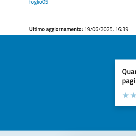
foglio05
Ultimo aggiornamento:
19/06/2025, 16:39
Quan
pagi
Valuta la
Selezi
Valuta 
Val