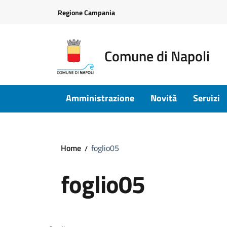
Vai ai contenuti
Vai al footer
Regione Campania
Comune di Napoli
Amministrazione
Novità
Servizi
Home
foglio05
foglio05