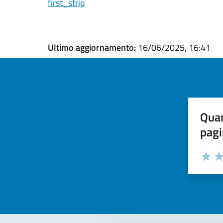
first_strip
Ultimo aggiornamento:
16/06/2025, 16:41
Quan
pagi
Valuta la
Selezi
Valuta 
Val