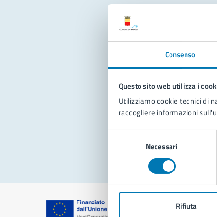
Con
Consenso
Questo sito web utilizza i cook
Utilizziamo cookie tecnici di n
raccogliere informazioni sull'u
Pro
Selezione
Necessari
del
consenso
Rifiuta
Comune di Na