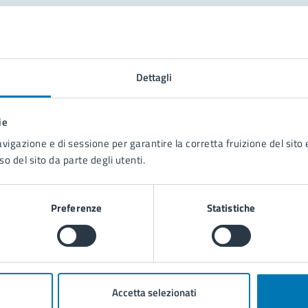
tatta il comune
Leggi le domande frequenti
Dettagli
Richiedi assistenza
ie
Prenota appuntamento
avigazione e di sessione per garantire la corretta fruizione del sito e
so del sito da parte degli utenti.
blemi in città
Segnala disservizio
Preferenze
Statistiche
Accetta selezionati
poli