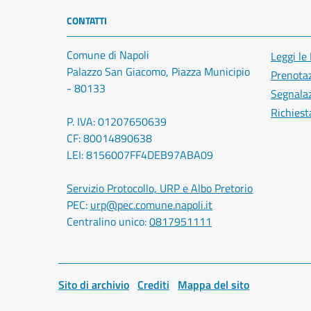
CONTATTI
Comune di Napoli
Leggi le
Palazzo San Giacomo, Piazza Municipio
Prenota
- 80133
Segnalaz
Richiest
P. IVA: 01207650639
CF: 80014890638
LEI: 8156007FF4DEB97ABA09
Servizio Protocollo, URP e Albo Pretorio
PEC:
urp@pec.comune.napoli.it
Centralino unico:
0817951111
Sito di archivio
Crediti
Mappa del sito