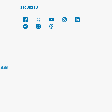
SEGUICI SU
Facebook
X
YouTube
Instagram
LinkedIn
Telegram
WhatsApp
Threads
ibilità