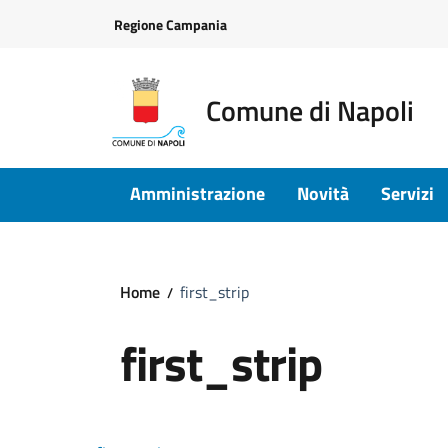
Vai ai contenuti
Vai al footer
Regione Campania
Comune di Napoli
Amministrazione
Novità
Servizi
Home
first_strip
first_strip