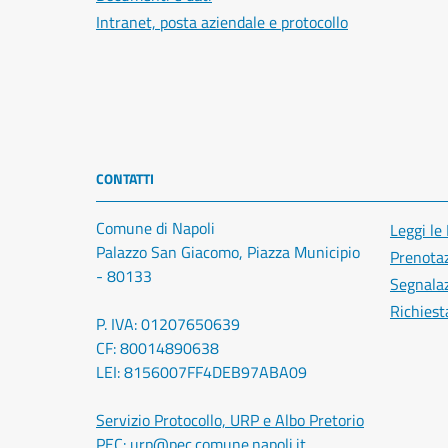
Intranet, posta aziendale e protocollo
CONTATTI
Comune di Napoli
Leggi le
Palazzo San Giacomo, Piazza Municipio
Prenota
- 80133
Segnalaz
Richiest
P. IVA: 01207650639
CF: 80014890638
LEI: 8156007FF4DEB97ABA09
Servizio Protocollo, URP e Albo Pretorio
PEC:
urp@pec.comune.napoli.it