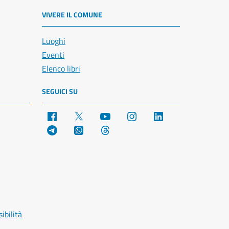
VIVERE IL COMUNE
Luoghi
Eventi
Elenco libri
SEGUICI SU
Facebook
X
YouTube
Instagram
LinkedIn
Telegram
WhatsApp
Threads
ibilità