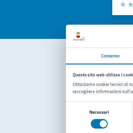
Valuta la
Selezi
Valuta 
Val
Consenso
Con
Questo sito web utilizza i cook
Utilizziamo cookie tecnici di n
raccogliere informazioni sull'u
Selezione
Necessari
del
Pro
consenso