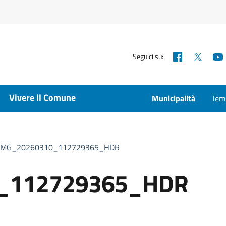
Facebook
X
Seguici su:
Vivere il Comune
Municipalità
Temp
IMG_20260310_112729365_HDR
_112729365_HDR