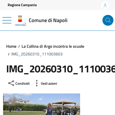
Vai ai contenuti
Vai al footer
Regione Campania
Comune di Napoli
Home
La Collina di Argo incontra le scuole
IMG_20260310_111003603
IMG_20260310_111003
Condividi
Vedi azioni