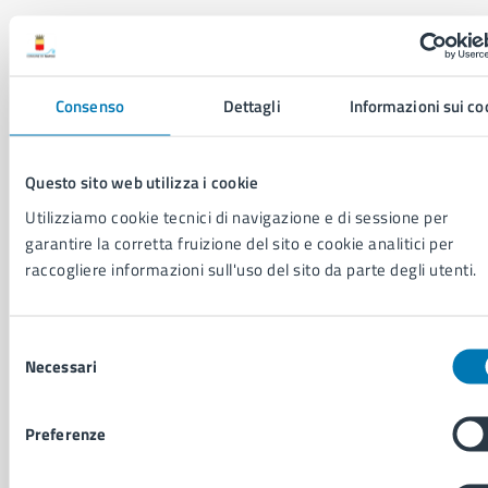
AMMINISTRAZIONE
Aree amministrative
Organi di governo
Consenso
Dettagli
Informazioni sui co
Municipalità
Uffici
Enti e fondazioni
Questo sito web utilizza i cookie
Politici
Utilizziamo cookie tecnici di navigazione e di sessione per
Personale amministrativo
garantire la corretta fruizione del sito e cookie analitici per
Documenti e dati
raccogliere informazioni sull'uso del sito da parte degli utenti.
Intranet, posta aziendale e protocollo
Selezione
CATEGORIE DI SERVIZIO
Necessari
del
Ambiente
consenso
Anagrafe e stato civile
Autorizzazioni
Preferenze
Cultura e tempo libero
Documenti e certificati