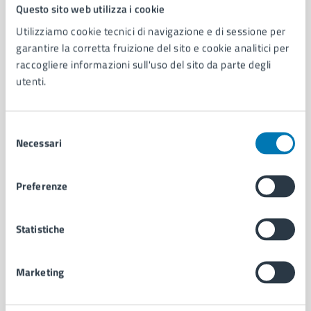
Comune di Napoli
Questo sito web utilizza i cookie
Utilizziamo cookie tecnici di navigazione e di sessione per
garantire la corretta fruizione del sito e cookie analitici per
AMMINISTRAZIONE
raccogliere informazioni sull'uso del sito da parte degli
Aree amministrative
utenti.
Organi di governo
Municipalità
Uffici
Selezione
Enti e fondazioni
Necessari
del
Politici
consenso
Personale amministrativo
Preferenze
Documenti e dati
Intranet, posta aziendale e protocollo
Statistiche
CATEGORIE DI SERVIZIO
Marketing
Ambiente
Anagrafe e stato civile
Autorizzazioni