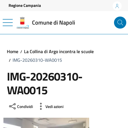
Vai ai contenuti
Vai al footer
Regione Campania
Comune di Napoli
Home
La Collina di Argo incontra le scuole
IMG-20260310-WA0015
IMG-20260310-
WA0015
Condividi
Vedi azioni