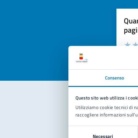
Quan
pagi
Valuta la
Selezi
Valuta 
Val
Consenso
Questo sito web utilizza i cook
Con
Utilizziamo cookie tecnici di n
raccogliere informazioni sull'u
Selezione
Necessari
del