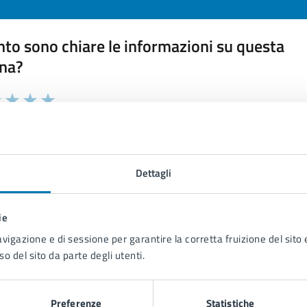
to sono chiare le informazioni su questa
na?
 chiarezza delle informazioni (da 1 a 5 stelle)
ona il numero di stelle per valutare la chiarezza delle inform
1 stelle su 5
uta 2 stelle su 5
Valuta 3 stelle su 5
Valuta 4 stelle su 5
Valuta 5 stelle su 5
Dettagli
ie
tatta il comune
avigazione e di sessione per garantire la corretta fruizione del sito e
so del sito da parte degli utenti.
Leggi le domande frequenti
Richiedi assistenza
Preferenze
Statistiche