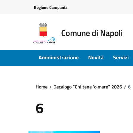
Vai ai contenuti
Vai al footer
Regione Campania
Comune di Napoli
Amministrazione
Novità
Servizi
Home
Decalogo “Chi tene ‘o mare” 2026
6
6