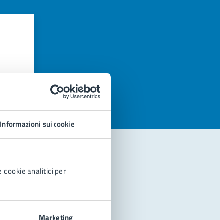
azioni
Informazioni sui cookie
 cookie analitici per
Marketing