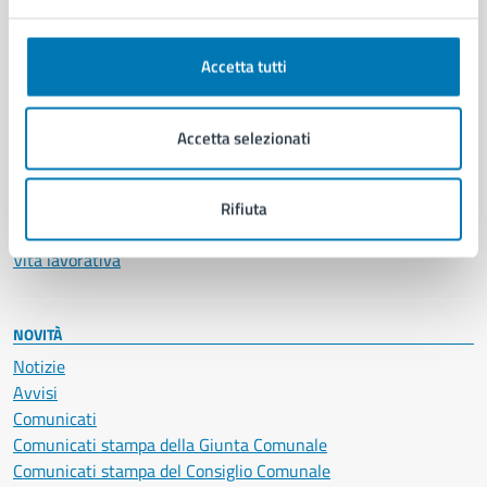
Anagrafe e stato civile
Autorizzazioni
Accetta tutti
Cultura e tempo libero
Documenti e certificati
Educazione e formazione
Accetta selezionati
Giustizia e sicurezza pubblica
Imprese e commercio
Salute, benessere e assistenza
Rifiuta
Servizi Cimiteriali
Vita lavorativa
NOVITÀ
Notizie
Avvisi
Comunicati
Comunicati stampa della Giunta Comunale
Comunicati stampa del Consiglio Comunale