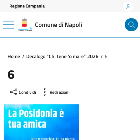
Vai ai contenuti
Vai al footer
Regione Campania
Comune di Napoli
Home
Decalogo “Chi tene ‘o mare” 2026
6
6
Condividi
Vedi azioni