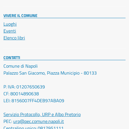
VIVERE IL COMUNE
Luoghi
Eventi
Elenco libri
CONTATTI
Comune di Napoli
Palazzo San Giacomo, Piazza Municipio - 80133
P. IVA: 01207650639
CF: 80014890638
LEI: 8156007FF4DEB97ABA09
Servizio Protocollo, URP e Albo Pretorio
PEC:
urp@pec.comune.napoli.it
Centralino unico:
0817951111