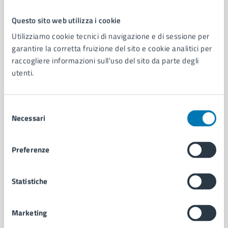
Questo sito web utilizza i cookie
Comune di Napoli
Utilizziamo cookie tecnici di navigazione e di sessione per
garantire la corretta fruizione del sito e cookie analitici per
raccogliere informazioni sull'uso del sito da parte degli
AMMINISTRAZIONE
utenti.
Aree amministrative
Organi di governo
Municipalità
Selezione
Uffici
Necessari
del
Enti e fondazioni
consenso
Politici
Preferenze
Personale amministrativo
Documenti e dati
Intranet, posta aziendale e protocollo
Statistiche
Marketing
CATEGORIE DI SERVIZIO
Ambiente