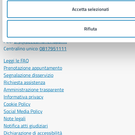
P. IVA: 01207650639
Accetta selezionati
CF: 80014890638
LEI: 8156007FF4DEB97ABA09
Rifiuta
Servizio Protocollo, URP e Albo Pretorio
PEC:
urp@pec.comune.napoli.it
Centralino unico:
0817951111
Leggi le FAQ
Prenotazione appuntamento
Segnalazione disservizio
Richiesta assistenza
Amministrazione trasparente
Informativa privacy
Cookie Policy
Social Media Policy
Note legali
Notifica atti giudiziari
Dichiarazione di accessibilità