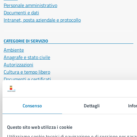
Personale amministrativo
Documenti e dati
Intranet, posta aziendale e protocollo
CATEGORIE DI SERVIZIO
Ambiente
Anagrafe e stato civile
Autorizzazioni
Cultura e tempo libero
Documenti e certificati
Educazione e formazione
Giustizia e sicurezza pubblica
Imprese e commercio
Consenso
Dettagli
Info
Salute, benessere e assistenza
Servizi Cimiteriali
Vita lavorativa
Questo sito web utilizza i cookie
Utilizziamo cookie tecnici di navigazione e di sessione per garan