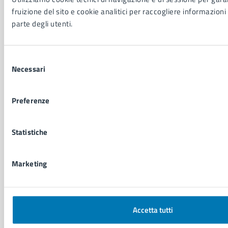
fruizione del sito e cookie analitici per raccogliere informazioni 
NOVITÀ
parte degli utenti.
Notizie
Avvisi
Comunicati
Selezione
Comunicati stampa della Giunta Comunale
Necessari
del
Comunicati stampa del Consiglio Comunale
consenso
Preferenze
VIVERE IL COMUNE
Luoghi
Statistiche
Eventi
Elenco libri
Marketing
CONTATTI
Comune di Napoli
Accetta tutti
Palazzo San Giacomo, Piazza Municipio - 80133