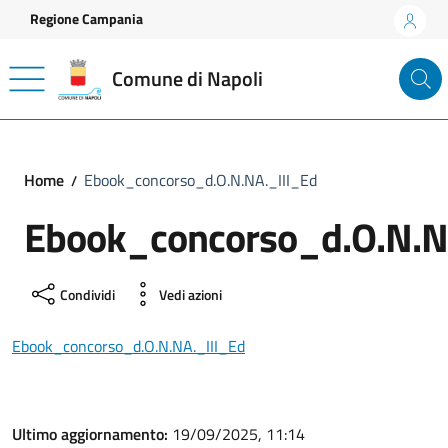
Vai ai contenuti
Vai al footer
Regione Campania
Comune di Napoli
Home
Ebook_concorso_d.O.N.NA._III_Ed
Ebook_concorso_d.O.N.N
Condividi
Vedi azioni
Ebook_concorso_d.O.N.NA._III_Ed
Ultimo aggiornamento:
19/09/2025, 11:14