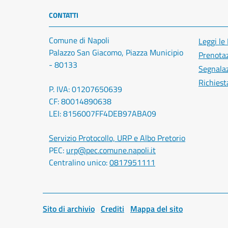
CONTATTI
Comune di Napoli
Leggi le
Palazzo San Giacomo, Piazza Municipio
Prenota
- 80133
Segnalaz
Richiest
P. IVA: 01207650639
CF: 80014890638
LEI: 8156007FF4DEB97ABA09
Servizio Protocollo, URP e Albo Pretorio
PEC:
urp@pec.comune.napoli.it
Centralino unico:
0817951111
Sito di archivio
Crediti
Mappa del sito