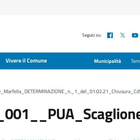
Facebook
X
Seguici su:
Vivere il Comune
Municipalità
Temp
_Marfella_DETERMINAZIONE_n._1_del_01.02.21_Chiusura_Cd
001__PUA_Scaglione