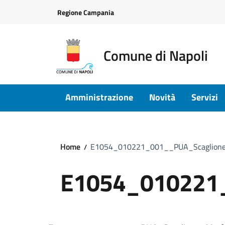
Vai ai contenuti
Vai al footer
Regione Campania
Comune di Napoli
Amministrazione
Novità
Servizi
Home
E1054_010221_001__PUA_Scaglione
E1054_010221_