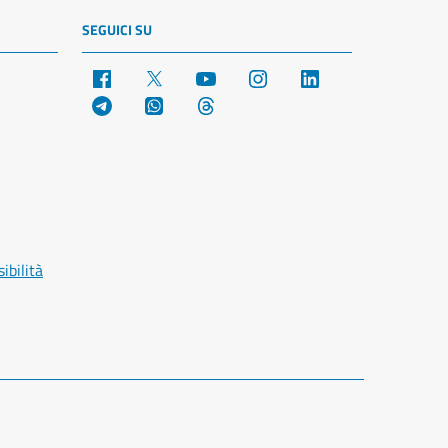
SEGUICI SU
Facebook
X
YouTube
Instagram
LinkedIn
Telegram
WhatsApp
Threads
ibilità