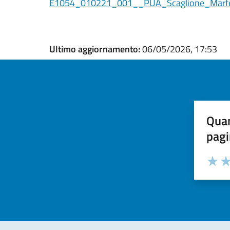
E1054_010221_001__PUA_Scaglione_Marfe
Ultimo aggiornamento:
06/05/2026, 17:53
Quan
pagi
Valuta la
Selezi
Valuta 
Val