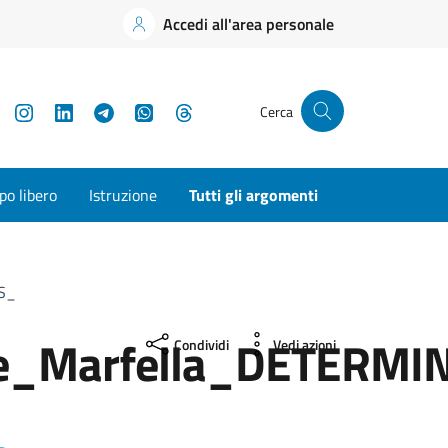
Accedi all'area personale
YouTube
Instagram
LinkedIn
Telegram
WhatsApp
Threads
Cerca
o libero
Istruzione
Tutti gli argomenti
S_
_Marfella_DETERMIN
Condividi
Vedi azioni