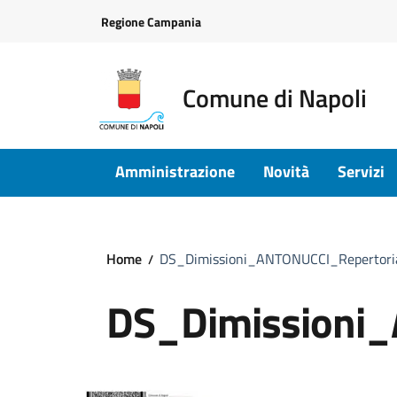
Vai ai contenuti
Vai al footer
Regione Campania
Comune di Napoli
Amministrazione
Novità
Servizi
Home
DS_Dimissioni_ANTONUCCI_Repertori
DS_Dimissioni_