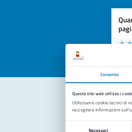
Quan
pagi
Valuta la
Selezi
Valuta 
Val
Consenso
Questo sito web utilizza i cook
Con
Utilizziamo cookie tecnici di n
raccogliere informazioni sull'u
Selezione
Necessari
del