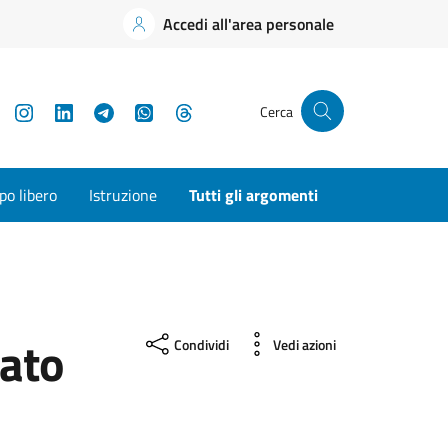
Accedi all'area personale
YouTube
Instagram
LinkedIn
Telegram
WhatsApp
Threads
Cerca
o libero
Istruzione
Tutti gli argomenti
ato
Condividi
Vedi azioni