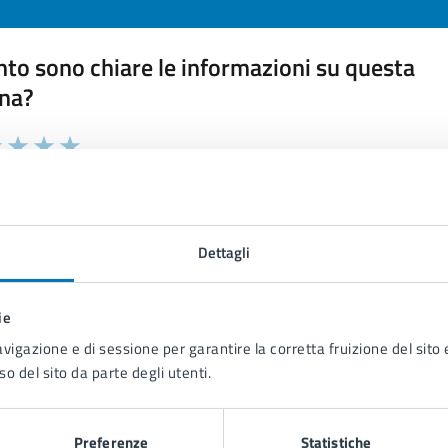
to sono chiare le informazioni su questa
na?
 chiarezza delle informazioni (da 1 a 5 stelle)
ona il numero di stelle per valutare la chiarezza delle inform
1 stelle su 5
uta 2 stelle su 5
Valuta 3 stelle su 5
Valuta 4 stelle su 5
Valuta 5 stelle su 5
Dettagli
ie
tatta il comune
avigazione e di sessione per garantire la corretta fruizione del sito e
so del sito da parte degli utenti.
Leggi le domande frequenti
Richiedi assistenza
Preferenze
Statistiche