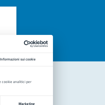
azioni
Informazioni sui cookie
 cookie analitici per
Marketing