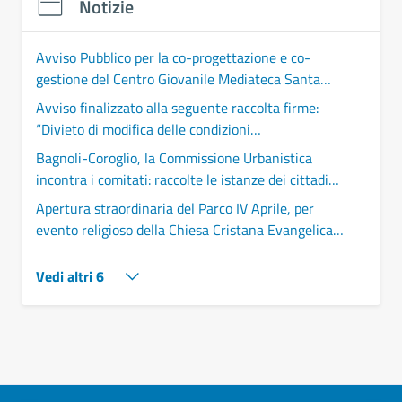
Notizie
Avviso Pubblico per la co-progettazione e co-
gestione del Centro Giovanile Mediateca Santa
Sofia
Avviso finalizzato alla seguente raccolta firme:
“Divieto di modifica delle condizioni
meteorologiche (Geoingegneria)"
Bagnoli-Coroglio, la Commissione Urbanistica
incontra i comitati: raccolte le istanze dei cittadini,
confermato l'impegno di monitoraggio
Apertura straordinaria del Parco IV Aprile, per
evento religioso della Chiesa Cristana Evangelica
A.D.I.
Vedi altri 6