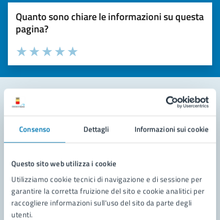
Quanto sono chiare le informazioni su questa
pagina?
Valuta la chiarezza delle informazioni (da 1 a 5 stelle)
Seleziona il numero di stelle per valutare la chiarezza delle i
Valuta 1 stelle su 5
Valuta 2 stelle su 5
Valuta 3 stelle su 5
Valuta 4 stelle su 5
Valuta 5 stelle su 5
Contatta il comune
Consenso
Dettagli
Informazioni sui cookie
Leggi le domande frequenti
Richiedi assistenza
Questo sito web utilizza i cookie
Utilizziamo cookie tecnici di navigazione e di sessione per
Prenota appuntamento
garantire la corretta fruizione del sito e cookie analitici per
raccogliere informazioni sull'uso del sito da parte degli
Problemi in città
utenti.