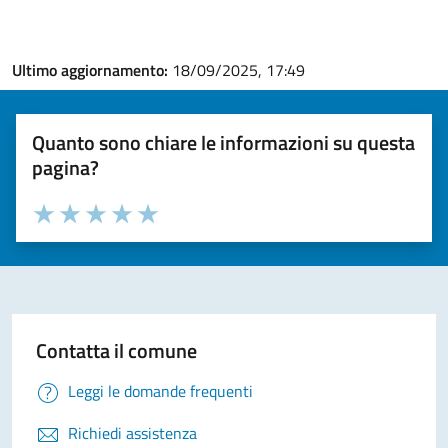
Ultimo aggiornamento:
18/09/2025, 17:49
Quanto sono chiare le informazioni su questa
pagina?
Valuta la chiarezza delle informazioni (da 1 a 5 stelle)
Seleziona il numero di stelle per valutare la chiarezza delle i
Valuta 1 stelle su 5
Valuta 2 stelle su 5
Valuta 3 stelle su 5
Valuta 4 stelle su 5
Valuta 5 stelle su 5
Contatta il comune
Leggi le domande frequenti
Richiedi assistenza