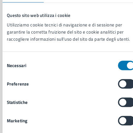
Municipalità
Uffici
Questo sito web utilizza i cookie
Enti e fondazioni
Politici
Utilizziamo cookie tecnici di navigazione e di sessione per
Personale amministrativo
garantire la corretta fruizione del sito e cookie analitici per
Documenti e dati
raccogliere informazioni sull'uso del sito da parte degli utenti.
Intranet, posta aziendale e protocollo
Selezione
CATEGORIE DI SERVIZIO
Necessari
del
Ambiente
consenso
Anagrafe e stato civile
Preferenze
Autorizzazioni
Cultura e tempo libero
Documenti e certificati
Statistiche
Educazione e formazione
Giustizia e sicurezza pubblica
Marketing
Imprese e commercio
Salute, benessere e assistenza