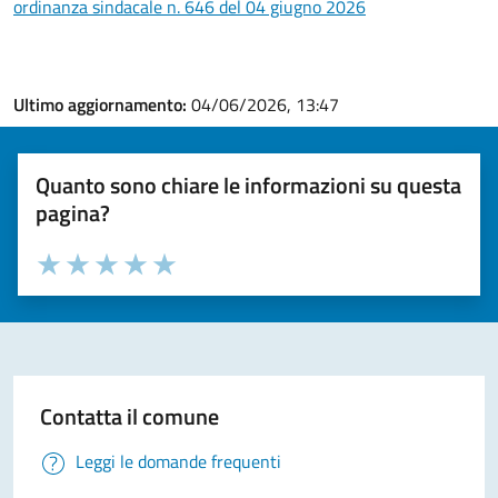
ordinanza sindacale n. 646 del 04 giugno 2026
Ultimo aggiornamento:
04/06/2026, 13:47
Quanto sono chiare le informazioni su questa
pagina?
Valuta la chiarezza delle informazioni (da 1 a 5 stelle)
Seleziona il numero di stelle per valutare la chiarezza delle i
Valuta 1 stelle su 5
Valuta 2 stelle su 5
Valuta 3 stelle su 5
Valuta 4 stelle su 5
Valuta 5 stelle su 5
Contatta il comune
Leggi le domande frequenti