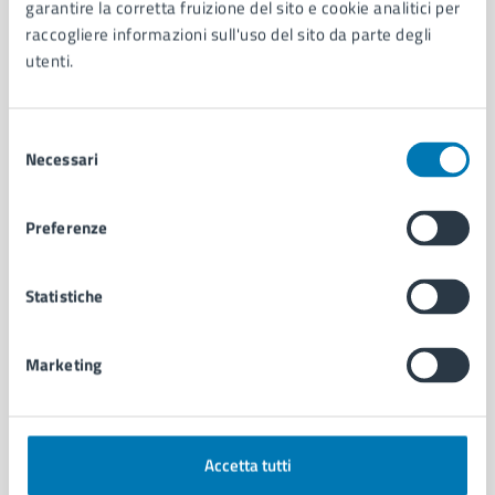
Organi di governo
garantire la corretta fruizione del sito e cookie analitici per
Municipalità
raccogliere informazioni sull'uso del sito da parte degli
Uffici
utenti.
Enti e fondazioni
Politici
Selezione
Personale amministrativo
Necessari
del
Documenti e dati
consenso
Intranet, posta aziendale e protocollo
Preferenze
CATEGORIE DI SERVIZIO
Statistiche
Ambiente
Anagrafe e stato civile
Autorizzazioni
Marketing
Cultura e tempo libero
Documenti e certificati
Educazione e formazione
Giustizia e sicurezza pubblica
Accetta tutti
Imprese e commercio