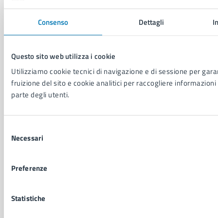
Salute, benessere e assistenza
Servizi Cimiteriali
Consenso
Dettagli
I
Vita lavorativa
Questo sito web utilizza i cookie
NOVITÀ
Utilizziamo cookie tecnici di navigazione e di sessione per garan
Notizie
fruizione del sito e cookie analitici per raccogliere informazioni 
Avvisi
parte degli utenti.
Comunicati
Comunicati stampa della Giunta Comunale
Comunicati stampa del Consiglio Comunale
Selezione
Necessari
del
consenso
VIVERE IL COMUNE
Preferenze
Luoghi
Eventi
Elenco libri
Statistiche