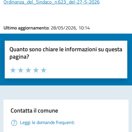
Ordinanza_del_Sindaco_n.623_del-27-5-2026
Ultimo aggiornamento:
28/05/2026, 10:14
Quanto sono chiare le informazioni su questa
pagina?
Valuta la chiarezza delle informazioni (da 1 a 5 stelle)
Seleziona il numero di stelle per valutare la chiarezza delle i
Valuta 1 stelle su 5
Valuta 2 stelle su 5
Valuta 3 stelle su 5
Valuta 4 stelle su 5
Valuta 5 stelle su 5
Contatta il comune
Leggi le domande frequenti