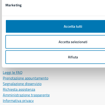
Marketing
CONTATTI
Comune di Napoli
Palazzo San Giacomo, Piazza Municipio - 80133
Accetta tutti
P. IVA: 01207650639
CF: 80014890638
LEI: 8156007FF4DEB97ABA09
Accetta selezionati
Servizio Protocollo, URP e Albo Pretorio
Rifiuta
PEC:
urp@pec.comune.napoli.it
Centralino unico:
0817951111
Leggi le FAQ
Prenotazione appuntamento
Segnalazione disservizio
Richiesta assistenza
Amministrazione trasparente
Informativa privacy