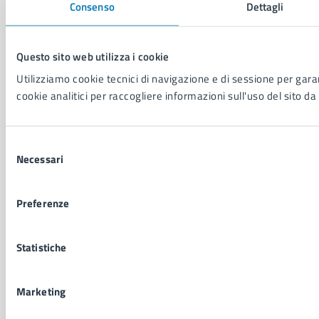
Consenso
Dettagli
Comune di Napoli
Palazzo San Giacomo, Piazza Municipio - 80133
Questo sito web utilizza i cookie
P. IVA: 01207650639
Utilizziamo cookie tecnici di navigazione e di sessione per garant
CF: 80014890638
cookie analitici per raccogliere informazioni sull'uso del sito da 
LEI: 8156007FF4DEB97ABA09
Servizio Protocollo, URP e Albo Pretorio
Selezione
PEC:
urp@pec.comune.napoli.it
Necessari
del
Centralino unico:
0817951111
consenso
Leggi le FAQ
Preferenze
Prenotazione appuntamento
Segnalazione disservizio
Statistiche
Richiesta assistenza
Amministrazione trasparente
Informativa privacy
Marketing
Cookie Policy