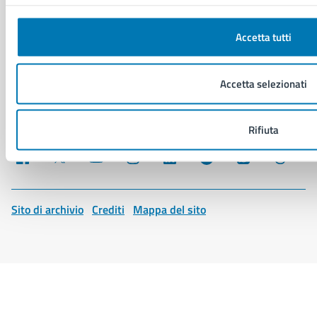
Social Media Policy
Note legali
Accetta tutti
Notifica atti giudiziari
Dichiarazione di accessibilità
Segnalazione problemi di accessibilità
Accetta selezionati
Piano di miglioramento del sito
Rifiuta
SEGUICI SU
Facebook
X
YouTube
Instagram
LinkedIn
Telegram
WhatsApp
Threa
Sito di archivio
Crediti
Mappa del sito