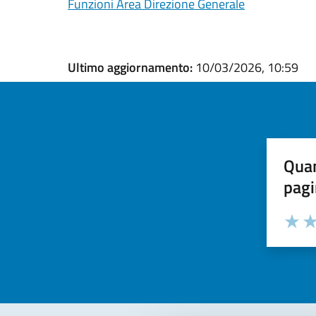
Funzioni Area Direzione Generale
Ultimo aggiornamento:
10/03/2026, 10:59
Quan
pagi
Valuta la
Selezi
Valuta 
Val