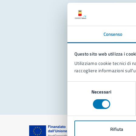
Con
Consenso
Questo sito web utilizza i cook
Utilizziamo cookie tecnici di n
raccogliere informazioni sull'u
Pro
Selezione
Necessari
del
consenso
Rifiuta
Comune di Na