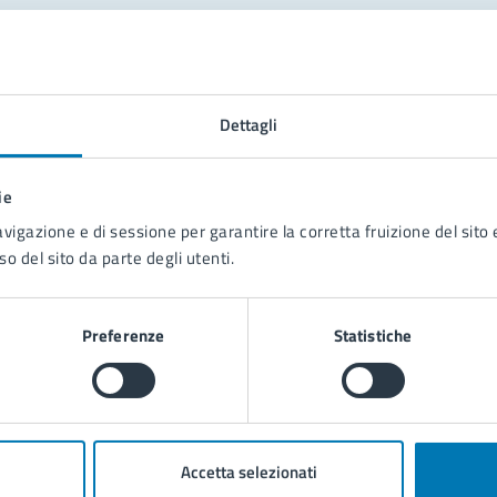
tatta il comune
Leggi le domande frequenti
Dettagli
Richiedi assistenza
ie
Prenota appuntamento
avigazione e di sessione per garantire la corretta fruizione del sito e
so del sito da parte degli utenti.
blemi in città
Segnala disservizio
Preferenze
Statistiche
Accetta selezionati
poli