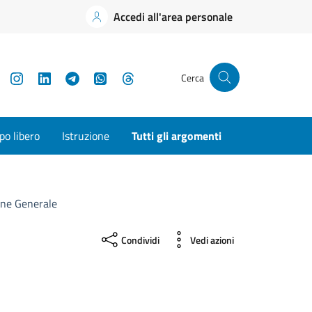
Accedi all'area personale
YouTube
Instagram
LinkedIn
Telegram
WhatsApp
Threads
Cerca
o libero
Istruzione
Tutti gli argomenti
one Generale
Condividi
Vedi azioni