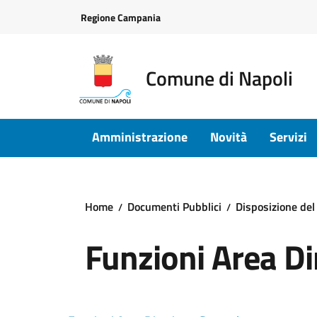
Vai ai contenuti
Vai al footer
Regione Campania
Comune di Napoli
Amministrazione
Novità
Servizi
Home
Documenti Pubblici
Disposizione del
Funzioni Area Di