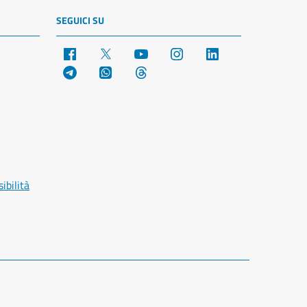
SEGUICI SU
Facebook
X
YouTube
Instagram
LinkedIn
Telegram
WhatsApp
Threads
ibilità