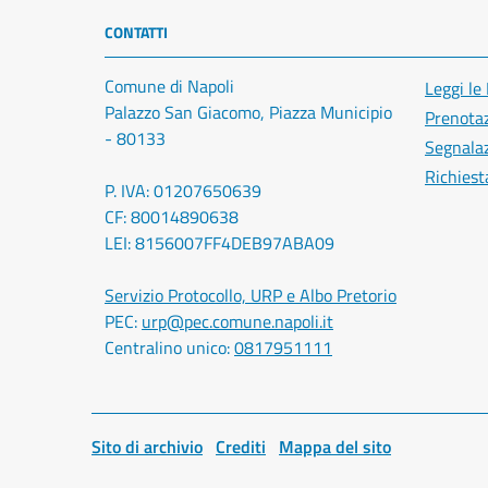
CONTATTI
Comune di Napoli
Leggi le
Palazzo San Giacomo, Piazza Municipio
Prenota
- 80133
Segnalaz
Richiest
P. IVA: 01207650639
CF: 80014890638
LEI: 8156007FF4DEB97ABA09
Servizio Protocollo, URP e Albo Pretorio
PEC:
urp@pec.comune.napoli.it
Centralino unico:
0817951111
Sito di archivio
Crediti
Mappa del sito