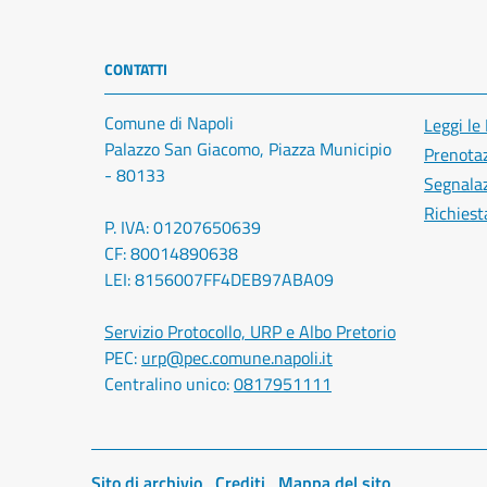
CONTATTI
Comune di Napoli
Leggi le
Palazzo San Giacomo, Piazza Municipio
Prenota
- 80133
Segnalaz
Richiest
P. IVA: 01207650639
CF: 80014890638
LEI: 8156007FF4DEB97ABA09
Servizio Protocollo, URP e Albo Pretorio
PEC:
urp@pec.comune.napoli.it
Centralino unico:
0817951111
Sito di archivio
Crediti
Mappa del sito