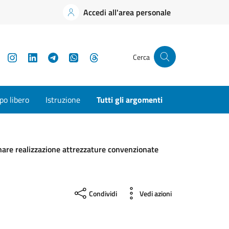
Accedi all'area personale
YouTube
Instagram
LinkedIn
Telegram
WhatsApp
Threads
Cerca
o libero
Istruzione
Tutti gli argomenti
nare realizzazione attrezzature convenzionate
Condividi
Vedi azioni