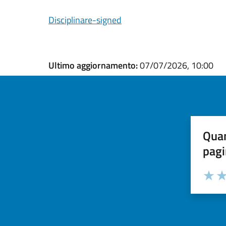
Disciplinare-signed
Ultimo aggiornamento:
07/07/2026, 10:00
Quan
pagi
Valuta la
Selezi
Valuta 
Val