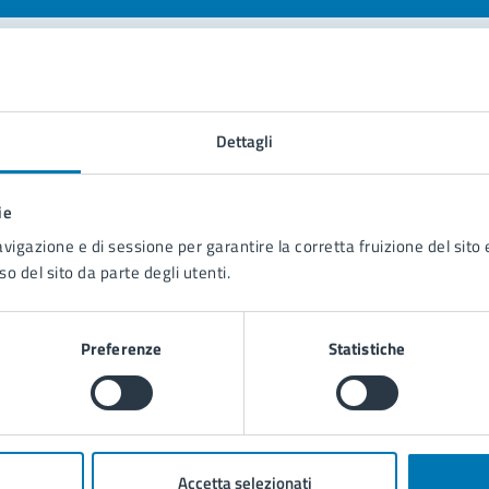
tatta il comune
Dettagli
Leggi le domande frequenti
Richiedi assistenza
ie
avigazione e di sessione per garantire la corretta fruizione del sito e
Prenota appuntamento
so del sito da parte degli utenti.
blemi in città
Preferenze
Statistiche
Segnala disservizio
Accetta selezionati