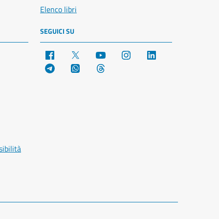
Elenco libri
SEGUICI SU
Facebook
X
YouTube
Instagram
LinkedIn
Telegram
WhatsApp
Threads
ibilità