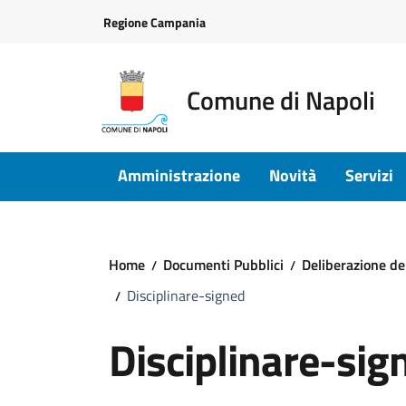
Vai ai contenuti
Vai al footer
Regione Campania
Comune di Napoli
Amministrazione
Novità
Servizi
Home
Documenti Pubblici
Deliberazione de
Disciplinare-signed
Disciplinare-sig