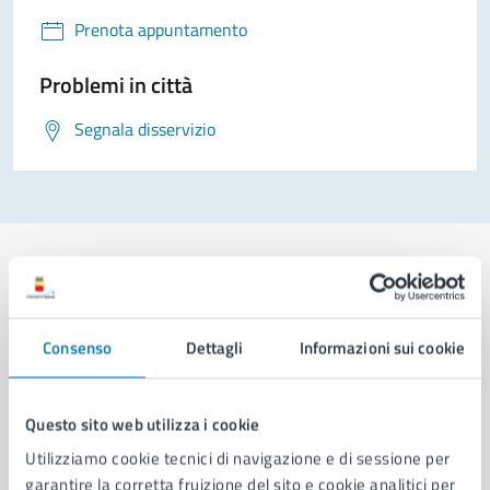
Prenota appuntamento
Problemi in città
Segnala disservizio
Comune di Napoli
Consenso
Dettagli
Informazioni sui cookie
AMMINISTRAZIONE
Questo sito web utilizza i cookie
Aree amministrative
Utilizziamo cookie tecnici di navigazione e di sessione per
Organi di governo
garantire la corretta fruizione del sito e cookie analitici per