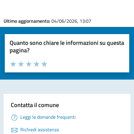
Ultimo aggiornamento:
04/06/2026, 13:07
Quanto sono chiare le informazioni su questa
pagina?
Valuta la chiarezza delle informazioni (da 1 a 5 stelle)
Seleziona il numero di stelle per valutare la chiarezza delle i
Valuta 1 stelle su 5
Valuta 2 stelle su 5
Valuta 3 stelle su 5
Valuta 4 stelle su 5
Valuta 5 stelle su 5
Contatta il comune
Leggi le domande frequenti
Richiedi assistenza