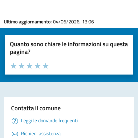
Ultimo aggiornamento:
04/06/2026, 13:06
Quanto sono chiare le informazioni su questa
pagina?
Valuta la chiarezza delle informazioni (da 1 a 5 stelle)
Seleziona il numero di stelle per valutare la chiarezza delle i
Valuta 1 stelle su 5
Valuta 2 stelle su 5
Valuta 3 stelle su 5
Valuta 4 stelle su 5
Valuta 5 stelle su 5
Contatta il comune
Leggi le domande frequenti
Richiedi assistenza