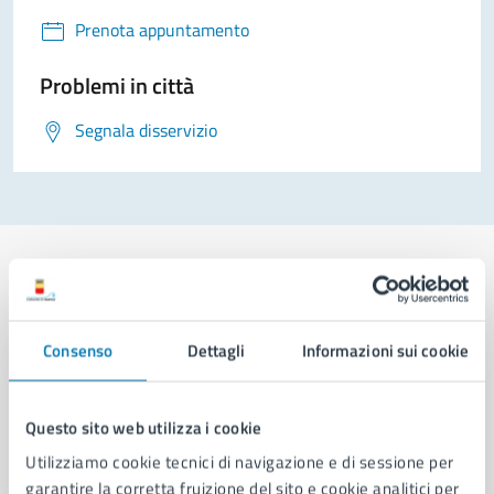
Prenota appuntamento
Problemi in città
Segnala disservizio
Comune di Napoli
Consenso
Dettagli
Informazioni sui cookie
AMMINISTRAZIONE
Questo sito web utilizza i cookie
Aree amministrative
Utilizziamo cookie tecnici di navigazione e di sessione per
Organi di governo
garantire la corretta fruizione del sito e cookie analitici per