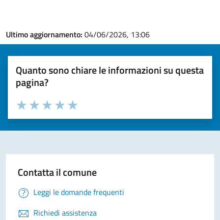
Ultimo aggiornamento:
04/06/2026, 13:06
Quanto sono chiare le informazioni su questa
pagina?
Valuta la chiarezza delle informazioni (da 1 a 5 stelle)
Seleziona il numero di stelle per valutare la chiarezza delle i
Valuta 1 stelle su 5
Valuta 2 stelle su 5
Valuta 3 stelle su 5
Valuta 4 stelle su 5
Valuta 5 stelle su 5
Contatta il comune
Leggi le domande frequenti
Richiedi assistenza