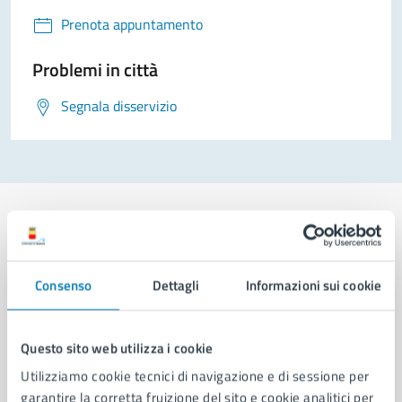
Prenota appuntamento
Problemi in città
Segnala disservizio
Comune di Napoli
Consenso
Dettagli
Informazioni sui cookie
AMMINISTRAZIONE
Questo sito web utilizza i cookie
Aree amministrative
Utilizziamo cookie tecnici di navigazione e di sessione per
Organi di governo
garantire la corretta fruizione del sito e cookie analitici per