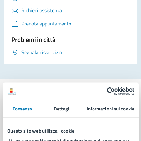
Richiedi assistenza
Prenota appuntamento
Problemi in città
Segnala disservizio
Consenso
Dettagli
Informazioni sui cookie
Comune di Napoli
Questo sito web utilizza i cookie
AMMINISTRAZIONE
Utilizziamo cookie tecnici di navigazione e di sessione per