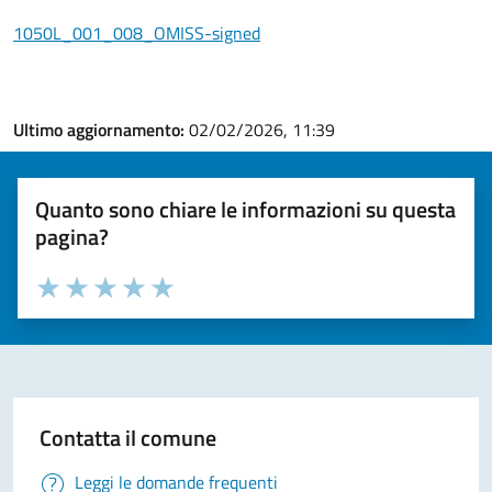
1050L_001_008_OMISS-signed
Ultimo aggiornamento:
02/02/2026, 11:39
Quanto sono chiare le informazioni su questa
pagina?
Valuta la chiarezza delle informazioni (da 1 a 5 stelle)
Seleziona il numero di stelle per valutare la chiarezza delle i
Valuta 1 stelle su 5
Valuta 2 stelle su 5
Valuta 3 stelle su 5
Valuta 4 stelle su 5
Valuta 5 stelle su 5
Contatta il comune
Leggi le domande frequenti