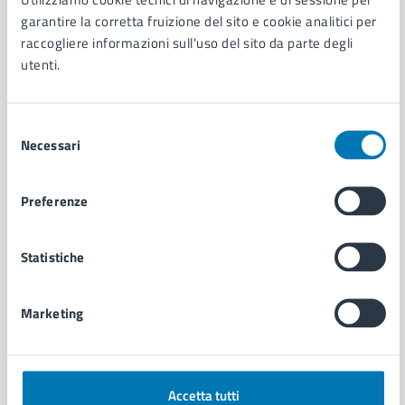
Aree amministrative
garantire la corretta fruizione del sito e cookie analitici per
Organi di governo
raccogliere informazioni sull'uso del sito da parte degli
Municipalità
utenti.
Uffici
Enti e fondazioni
Politici
Selezione
Personale amministrativo
Necessari
del
Documenti e dati
consenso
Intranet, posta aziendale e protocollo
Preferenze
CATEGORIE DI SERVIZIO
Statistiche
Ambiente
Anagrafe e stato civile
Autorizzazioni
Marketing
Cultura e tempo libero
Documenti e certificati
Educazione e formazione
Accetta tutti
Giustizia e sicurezza pubblica