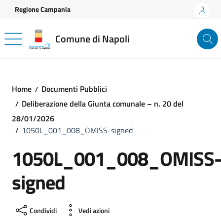
Vai ai contenuti
Vai al footer
Regione Campania
Comune di Napoli
Home
Documenti Pubblici
Deliberazione della Giunta comunale – n. 20 del
28/01/2026
1050L_001_008_OMISS-signed
1050L_001_008_OMISS
signed
Condividi
Vedi azioni