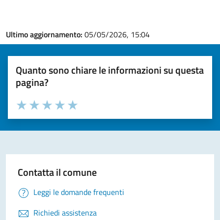
Ultimo aggiornamento:
05/05/2026, 15:04
Quanto sono chiare le informazioni su questa
pagina?
Valuta la chiarezza delle informazioni (da 1 a 5 stelle)
Seleziona il numero di stelle per valutare la chiarezza delle i
Valuta 1 stelle su 5
Valuta 2 stelle su 5
Valuta 3 stelle su 5
Valuta 4 stelle su 5
Valuta 5 stelle su 5
Contatta il comune
Leggi le domande frequenti
Richiedi assistenza