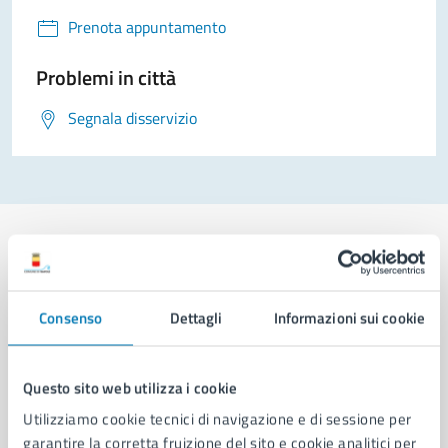
Prenota appuntamento
Problemi in città
Segnala disservizio
Comune di Napoli
Consenso
Dettagli
Informazioni sui cookie
AMMINISTRAZIONE
Questo sito web utilizza i cookie
Aree amministrative
Utilizziamo cookie tecnici di navigazione e di sessione per
Organi di governo
garantire la corretta fruizione del sito e cookie analitici per