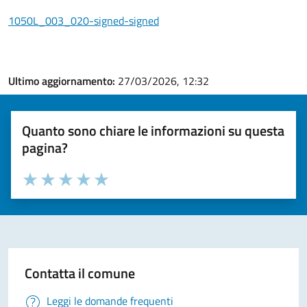
1050L_003_020-signed-signed
Ultimo aggiornamento:
27/03/2026, 12:32
Quanto sono chiare le informazioni su questa
pagina?
Valuta la chiarezza delle informazioni (da 1 a 5 stelle)
Seleziona il numero di stelle per valutare la chiarezza delle i
Valuta 1 stelle su 5
Valuta 2 stelle su 5
Valuta 3 stelle su 5
Valuta 4 stelle su 5
Valuta 5 stelle su 5
Contatta il comune
Leggi le domande frequenti