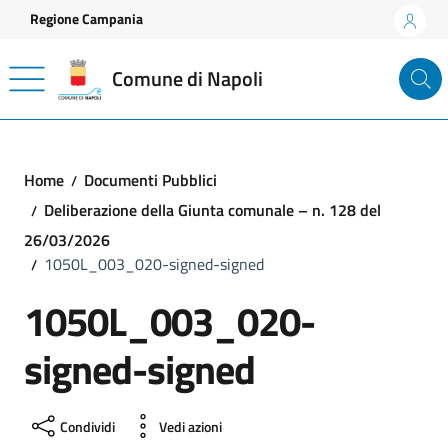
Vai ai contenuti
Vai al footer
Regione Campania
Comune di Napoli
Home
Documenti Pubblici
Deliberazione della Giunta comunale – n. 128 del
26/03/2026
1050L_003_020-signed-signed
1050L_003_020-
signed-signed
Condividi
Vedi azioni