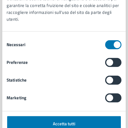
Aree amministrative
garantire la corretta fruizione del sito e cookie analitici per
Organi di governo
raccogliere informazioni sull'uso del sito da parte degli
Municipalità
utenti.
Uffici
Enti e fondazioni
Politici
Selezione
Personale amministrativo
Necessari
del
Documenti e dati
consenso
Intranet, posta aziendale e protocollo
Preferenze
CATEGORIE DI SERVIZIO
Statistiche
Ambiente
Anagrafe e stato civile
Marketing
Autorizzazioni
Cultura e tempo libero
Documenti e certificati
Educazione e formazione
Accetta tutti
Giustizia e sicurezza pubblica