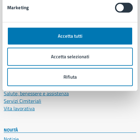
Intranet, posta aziendale e protocollo
Marketing
CATEGORIE DI SERVIZIO
Ambiente
Accetta tutti
Anagrafe e stato civile
Autorizzazioni
Cultura e tempo libero
Accetta selezionati
Documenti e certificati
Educazione e formazione
Rifiuta
Giustizia e sicurezza pubblica
Imprese e commercio
Salute, benessere e assistenza
Servizi Cimiteriali
Vita lavorativa
NOVITÀ
Notizie