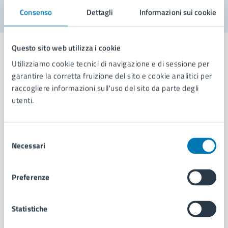
Consenso
Dettagli
Informazioni sui cookie
Questo sito web utilizza i cookie
Utilizziamo cookie tecnici di navigazione e di sessione per
garantire la corretta fruizione del sito e cookie analitici per
Comune di Napoli
raccogliere informazioni sull'uso del sito da parte degli
utenti.
AMMINISTRAZIONE
Aree amministrative
Selezione
Necessari
Organi di governo
del
Municipalità
consenso
Uffici
Preferenze
Enti e fondazioni
Politici
Personale amministrativo
Statistiche
Documenti e dati