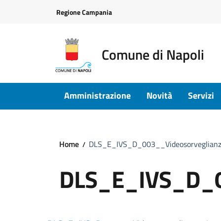
Vai ai contenuti
Vai al footer
Regione Campania
Comune di Napoli
Amministrazione
Novità
Servizi
Home
DLS_E_IVS_D_003__Videosorveglia
DLS_E_IVS_D_0