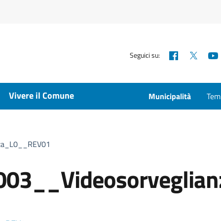
Facebook
X
Seguici su:
Vivere il Comune
Municipalità
Temp
nza_L0__REV01
03__Videosorveglia