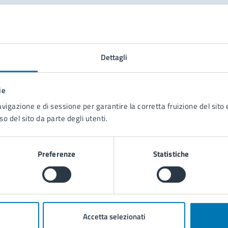
tatta il comune
Leggi le domande frequenti
Dettagli
Richiedi assistenza
ie
Prenota appuntamento
avigazione e di sessione per garantire la corretta fruizione del sito e
so del sito da parte degli utenti.
blemi in città
Segnala disservizio
Preferenze
Statistiche
Accetta selezionati
poli