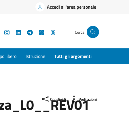
Accedi all'area personale
YouTube
Instagram
LinkedIn
Telegram
WhatsApp
Threads
Cerca
o libero
Istruzione
Tutti gli argomenti
nza_L0__REV01
Condividi
Vedi azioni