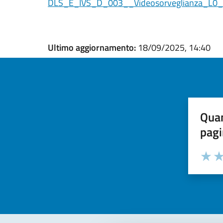
DLS_E_IVS_D_003__Videosorveglianza_L0
Ultimo aggiornamento:
18/09/2025, 14:40
Quan
pagi
Valuta la
Selezi
Valuta 
Val