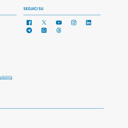
SEGUICI SU
Facebook
X
YouTube
Instagram
LinkedIn
Telegram
WhatsApp
Threads
ibilità