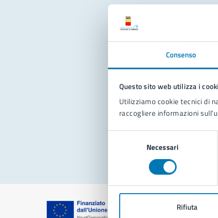
Con
Consenso
Questo sito web utilizza i cook
Utilizziamo cookie tecnici di n
raccogliere informazioni sull'u
Pro
Selezione
Necessari
del
consenso
Rifiuta
Comune di Na