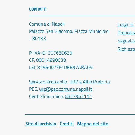
CONTATTI
Comune di Napoli
Leggi le
Palazzo San Giacomo, Piazza Municipio
Prenota
- 80133
Segnalaz
Richiest
P. IVA: 01207650639
CF: 80014890638
LEI: 8156007FF4DEB97ABA09
Servizio Protocollo, URP e Albo Pretorio
PEC:
urp@pec.comune.napoli.it
Centralino unico:
0817951111
Sito di archivio
Crediti
Mappa del sito