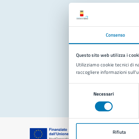
Con
Consenso
Questo sito web utilizza i cook
Utilizziamo cookie tecnici di n
raccogliere informazioni sull'u
Pro
Selezione
Necessari
del
consenso
Rifiuta
Comune di Na