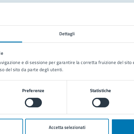
tatta il comune
Leggi le domande frequenti
Dettagli
Richiedi assistenza
ie
Prenota appuntamento
avigazione e di sessione per garantire la corretta fruizione del sito e
so del sito da parte degli utenti.
blemi in città
Segnala disservizio
Preferenze
Statistiche
Accetta selezionati
poli