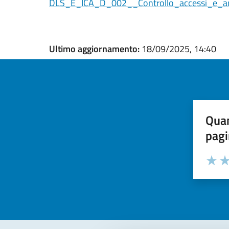
DLS_E_ICA_D_002__Controllo_accessi_e_an
Ultimo aggiornamento:
18/09/2025, 14:40
Quan
pagi
Valuta la
Selezi
Valuta 
Val