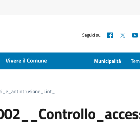
Facebook
X
Seguici su:
Vivere il Comune
Municipalità
Temp
i_e_antintrusione_Lint_
2__Controllo_access