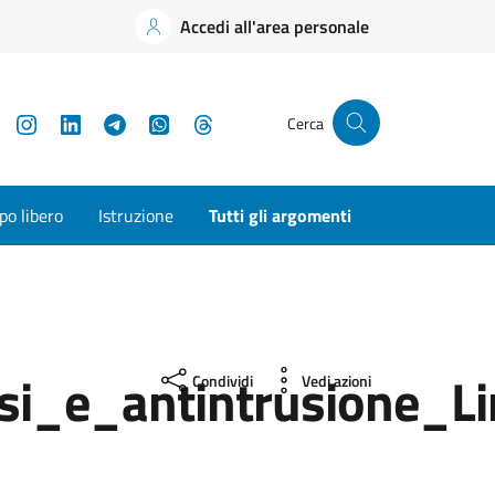
Accedi all'area personale
YouTube
Instagram
LinkedIn
Telegram
WhatsApp
Threads
Cerca
o libero
Istruzione
Tutti gli argomenti
i_e_antintrusione_Li
Condividi
Vedi azioni