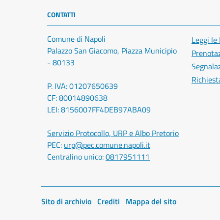
CONTATTI
Comune di Napoli
Leggi le
Palazzo San Giacomo, Piazza Municipio
Prenota
- 80133
Segnalaz
Richiest
P. IVA: 01207650639
CF: 80014890638
LEI: 8156007FF4DEB97ABA09
Servizio Protocollo, URP e Albo Pretorio
PEC:
urp@pec.comune.napoli.it
Centralino unico:
0817951111
Sito di archivio
Crediti
Mappa del sito