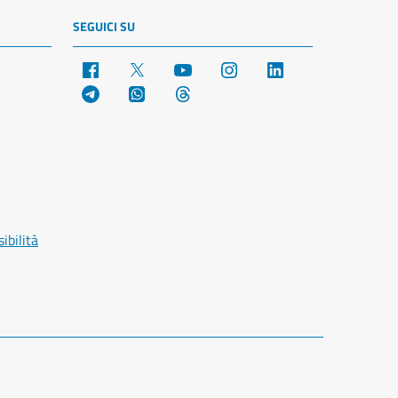
SEGUICI SU
Facebook
X
YouTube
Instagram
LinkedIn
Telegram
WhatsApp
Threads
ibilità