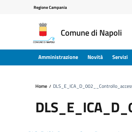
Vai ai contenuti
Vai al footer
Regione Campania
Comune di Napoli
Amministrazione
Novità
Servizi
Home
DLS_E_ICA_D_002__Controllo_access
DLS_E_ICA_D_00