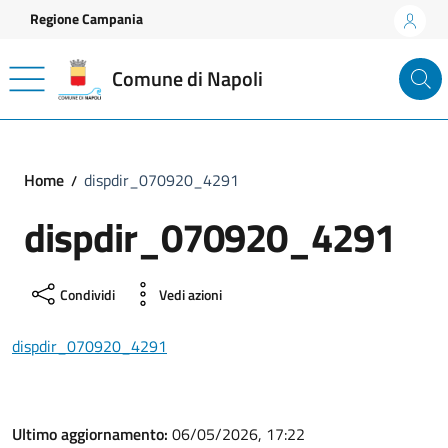
Vai ai contenuti
Vai al footer
Regione Campania
Comune di Napoli
Home
dispdir_070920_4291
dispdir_070920_4291
Condividi
Vedi azioni
dispdir_070920_4291
Ultimo aggiornamento:
06/05/2026, 17:22