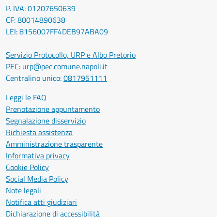
P. IVA: 01207650639
CF: 80014890638
LEI: 8156007FF4DEB97ABA09
Servizio Protocollo, URP e Albo Pretorio
PEC:
urp@pec.comune.napoli.it
Centralino unico:
0817951111
Leggi le FAQ
Prenotazione appuntamento
Segnalazione disservizio
Richiesta assistenza
Amministrazione trasparente
Informativa privacy
Cookie Policy
Social Media Policy
Note legali
Notifica atti giudiziari
Dichiarazione di accessibilità