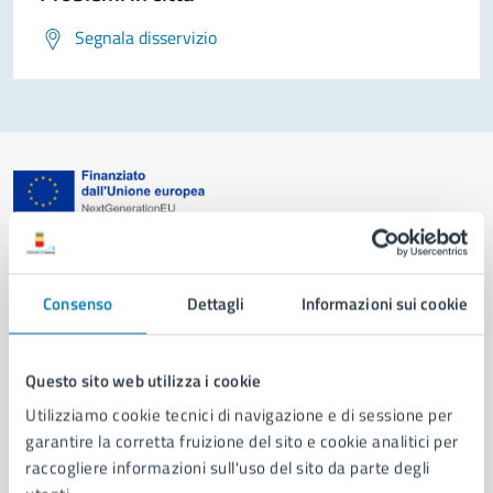
Segnala disservizio
Comune di Napoli
Consenso
Dettagli
Informazioni sui cookie
AMMINISTRAZIONE
Aree amministrative
Organi di governo
Questo sito web utilizza i cookie
Municipalità
Utilizziamo cookie tecnici di navigazione e di sessione per
Uffici
garantire la corretta fruizione del sito e cookie analitici per
Enti e fondazioni
raccogliere informazioni sull'uso del sito da parte degli
Politici