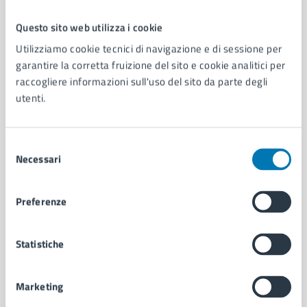
Questo sito web utilizza i cookie
Comune di Napoli
Utilizziamo cookie tecnici di navigazione e di sessione per
garantire la corretta fruizione del sito e cookie analitici per
raccogliere informazioni sull'uso del sito da parte degli
AMMINISTRAZIONE
utenti.
Aree amministrative
Organi di governo
Municipalità
Selezione
Uffici
Necessari
del
Enti e fondazioni
consenso
Politici
Preferenze
Personale amministrativo
Documenti e dati
Intranet, posta aziendale e protocollo
Statistiche
Marketing
CATEGORIE DI SERVIZIO
Ambiente