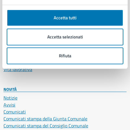
Anagrafe e stato civile
Autorizzazioni
Accetta tutti
Cultura e tempo libero
Documenti e certificati
Educazione e formazione
Accetta selezionati
Giustizia e sicurezza pubblica
Imprese e commercio
Salute, benessere e assistenza
Rifiuta
Servizi Cimiteriali
Vita lavorativa
NOVITÀ
Notizie
Avvisi
Comunicati
Comunicati stampa della Giunta Comunale
Comunicati stampa del Consiglio Comunale