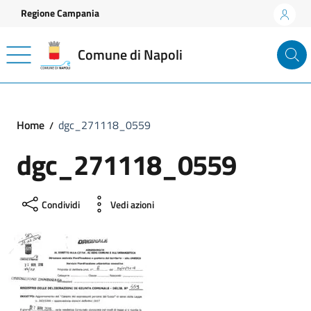
Vai ai contenuti
Vai al footer
Regione Campania
Comune di Napoli
Home
dgc_271118_0559
dgc_271118_0559
Condividi
Vedi azioni