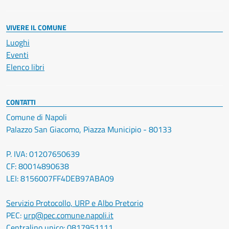
VIVERE IL COMUNE
Luoghi
Eventi
Elenco libri
CONTATTI
Comune di Napoli
Palazzo San Giacomo, Piazza Municipio - 80133
P. IVA: 01207650639
CF: 80014890638
LEI: 8156007FF4DEB97ABA09
Servizio Protocollo, URP e Albo Pretorio
PEC:
urp@pec.comune.napoli.it
Centralino unico:
0817951111