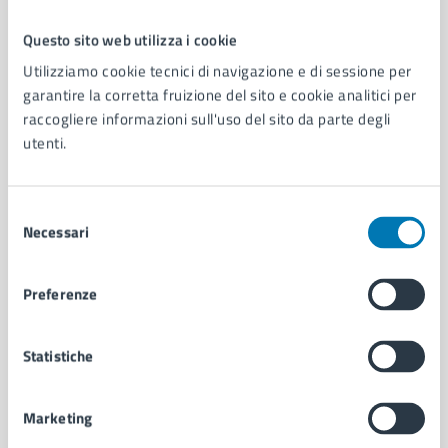
Questo sito web utilizza i cookie
Comune di Napoli
Utilizziamo cookie tecnici di navigazione e di sessione per
garantire la corretta fruizione del sito e cookie analitici per
raccogliere informazioni sull'uso del sito da parte degli
AMMINISTRAZIONE
utenti.
Aree amministrative
Organi di governo
Municipalità
Selezione
Uffici
Necessari
del
Enti e fondazioni
consenso
Politici
Preferenze
Personale amministrativo
Documenti e dati
Intranet, posta aziendale e protocollo
Statistiche
Marketing
CATEGORIE DI SERVIZIO
Ambiente