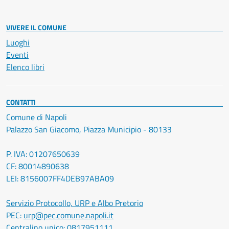
VIVERE IL COMUNE
Luoghi
Eventi
Elenco libri
CONTATTI
Comune di Napoli
Palazzo San Giacomo, Piazza Municipio - 80133
P. IVA: 01207650639
CF: 80014890638
LEI: 8156007FF4DEB97ABA09
Servizio Protocollo, URP e Albo Pretorio
PEC:
urp@pec.comune.napoli.it
Centralino unico:
0817951111