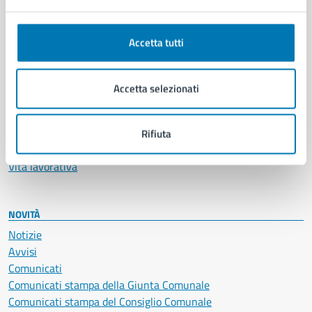
Anagrafe e stato civile
Autorizzazioni
Accetta tutti
Cultura e tempo libero
Documenti e certificati
Educazione e formazione
Accetta selezionati
Giustizia e sicurezza pubblica
Imprese e commercio
Salute, benessere e assistenza
Rifiuta
Servizi Cimiteriali
Vita lavorativa
NOVITÀ
Notizie
Avvisi
Comunicati
Comunicati stampa della Giunta Comunale
Comunicati stampa del Consiglio Comunale