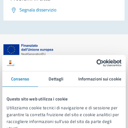
Segnala disservizio
Comune di Napoli
Consenso
Dettagli
Informazioni sui cookie
AMMINISTRAZIONE
Aree amministrative
Organi di governo
Questo sito web utilizza i cookie
Municipalità
Utilizziamo cookie tecnici di navigazione e di sessione per
Uffici
garantire la corretta fruizione del sito e cookie analitici per
Enti e fondazioni
raccogliere informazioni sull'uso del sito da parte degli
Politici