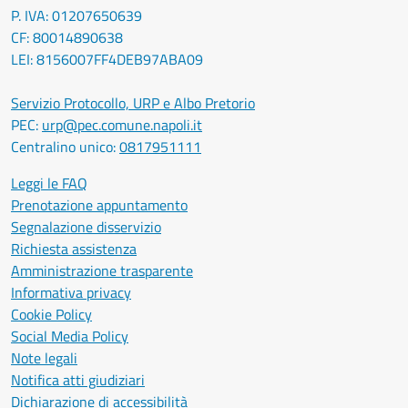
P. IVA: 01207650639
CF: 80014890638
LEI: 8156007FF4DEB97ABA09
Servizio Protocollo, URP e Albo Pretorio
PEC:
urp@pec.comune.napoli.it
Centralino unico:
0817951111
Leggi le FAQ
Prenotazione appuntamento
Segnalazione disservizio
Richiesta assistenza
Amministrazione trasparente
Informativa privacy
Cookie Policy
Social Media Policy
Note legali
Notifica atti giudiziari
Dichiarazione di accessibilità