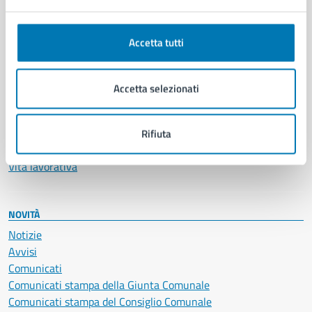
Anagrafe e stato civile
Autorizzazioni
Accetta tutti
Cultura e tempo libero
Documenti e certificati
Educazione e formazione
Accetta selezionati
Giustizia e sicurezza pubblica
Imprese e commercio
Salute, benessere e assistenza
Rifiuta
Servizi Cimiteriali
Vita lavorativa
NOVITÀ
Notizie
Avvisi
Comunicati
Comunicati stampa della Giunta Comunale
Comunicati stampa del Consiglio Comunale