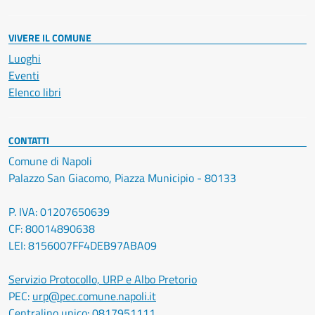
VIVERE IL COMUNE
Luoghi
Eventi
Elenco libri
CONTATTI
Comune di Napoli
Palazzo San Giacomo, Piazza Municipio - 80133
P. IVA: 01207650639
CF: 80014890638
LEI: 8156007FF4DEB97ABA09
Servizio Protocollo, URP e Albo Pretorio
PEC:
urp@pec.comune.napoli.it
Centralino unico:
0817951111