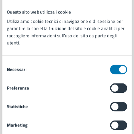
Questo sito web utilizza i cookie
Comune di Napoli
Utilizziamo cookie tecnici di navigazione e di sessione per
garantire la corretta fruizione del sito e cookie analitici per
raccogliere informazioni sull'uso del sito da parte degli
AMMINISTRAZIONE
utenti.
Aree amministrative
Organi di governo
Municipalità
Selezione
Uffici
Necessari
del
Enti e fondazioni
consenso
Politici
Preferenze
Personale amministrativo
Documenti e dati
Intranet, posta aziendale e protocollo
Statistiche
Marketing
CATEGORIE DI SERVIZIO
Ambiente