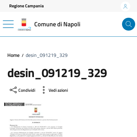
Vai ai contenuti
Vai al footer
Regione Campania
Comune di Napoli
Home
desin_091219_329
desin_091219_329
Condividi
Vedi azioni