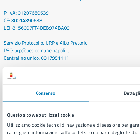
P. IVA: 01207650639
CF: 80014890638
LEI: 8156007FF4DEB97ABA09
Servizio Protocollo, URP e Albo Pretorio
PEC:
urp@pec.comune.napoli.it
Centralino unico:
0817951111
Leggi le FAQ
Prenotazione appuntamento
Segnalazione disservizio
Richiesta assistenza
Consenso
Dettagl
Amministrazione trasparente
Informativa privacy
Questo sito web utilizza i cookie
Cookie Policy
Social Media Policy
Utilizziamo cookie tecnici di navigazione e di sessione per garant
Note legali
raccogliere informazioni sull'uso del sito da parte degli utenti.
Notifica atti giudiziari