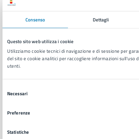
NOVITÀ
Notizie
Consenso
Dettagli
Avvisi
Comunicati
Comunicati stampa della Giunta Comunale
Questo sito web utilizza i cookie
Comunicati stampa del Consiglio Comunale
Utilizziamo cookie tecnici di navigazione e di sessione per garan
del sito e cookie analitici per raccogliere informazioni sull'uso d
utenti.
VIVERE IL COMUNE
Luoghi
Eventi
Selezione
Elenco libri
Necessari
del
consenso
Preferenze
CONTATTI
Comune di Napoli
Palazzo San Giacomo, Piazza Municipio - 80133
Statistiche