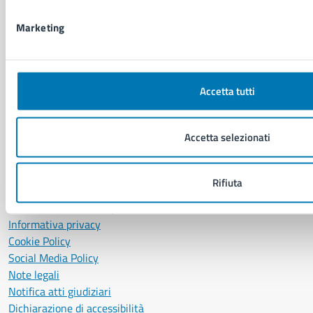
P. IVA: 01207650639
Marketing
CF: 80014890638
LEI: 8156007FF4DEB97ABA09
Servizio Protocollo, URP e Albo Pretorio
Accetta tutti
PEC:
urp@pec.comune.napoli.it
Centralino unico:
0817951111
Accetta selezionati
Leggi le FAQ
Prenotazione appuntamento
Segnalazione disservizio
Rifiuta
Richiesta assistenza
Amministrazione trasparente
Informativa privacy
Cookie Policy
Social Media Policy
Note legali
Notifica atti giudiziari
Dichiarazione di accessibilità