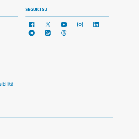
SEGUICI SU
Facebook
X
YouTube
Instagram
LinkedIn
Telegram
WhatsApp
Threads
ibilità