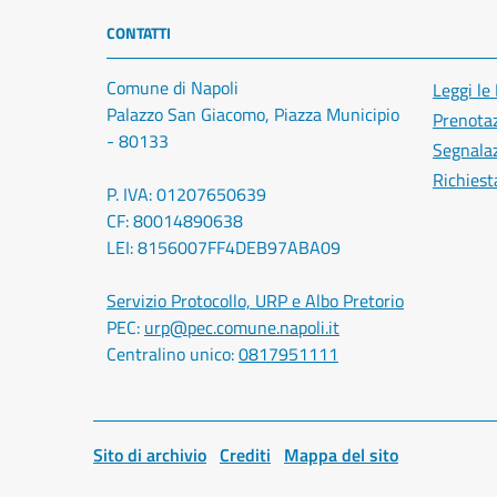
CONTATTI
Comune di Napoli
Leggi le
Palazzo San Giacomo, Piazza Municipio
Prenota
- 80133
Segnalaz
Richiest
P. IVA: 01207650639
CF: 80014890638
LEI: 8156007FF4DEB97ABA09
Servizio Protocollo, URP e Albo Pretorio
PEC:
urp@pec.comune.napoli.it
Centralino unico:
0817951111
Sito di archivio
Crediti
Mappa del sito