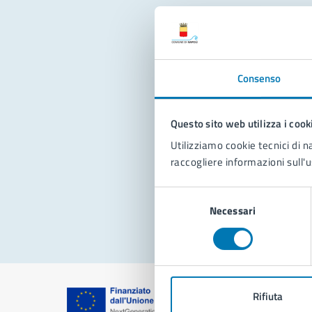
Con
Consenso
Questo sito web utilizza i cook
Utilizziamo cookie tecnici di n
raccogliere informazioni sull'u
Pro
Selezione
Necessari
del
consenso
Rifiuta
Comune di Na