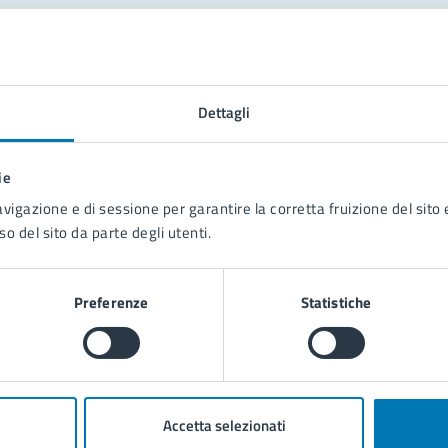
tatta il comune
Leggi le domande frequenti
Dettagli
Richiedi assistenza
ie
Prenota appuntamento
avigazione e di sessione per garantire la corretta fruizione del sito e
so del sito da parte degli utenti.
blemi in città
Segnala disservizio
Preferenze
Statistiche
Accetta selezionati
poli