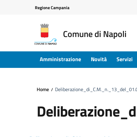
Vai ai contenuti
Vai al footer
Regione Campania
Comune di Napoli
Amministrazione
Novità
Servizi
Home
Deliberazione_di_C.M._n._13_del_01.
Deliberazione_