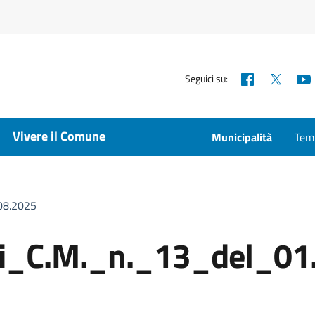
Facebook
X
Seguici su:
Vivere il Comune
Municipalità
Temp
08.2025
di_C.M._n._13_del_01