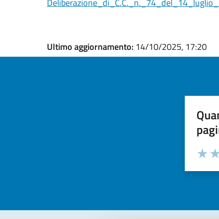
Deliberazione_di_C.C._n._74_del_14_luglio
Ultimo aggiornamento:
14/10/2025, 17:20
Quan
pagi
Valuta la
Selezi
Valuta 
Val