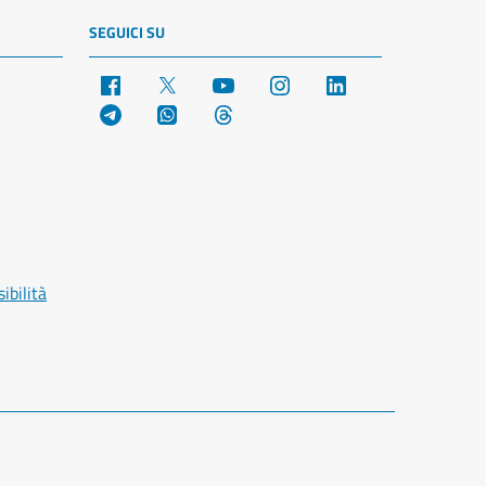
SEGUICI SU
Facebook
X
YouTube
Instagram
LinkedIn
Telegram
WhatsApp
Threads
ibilità