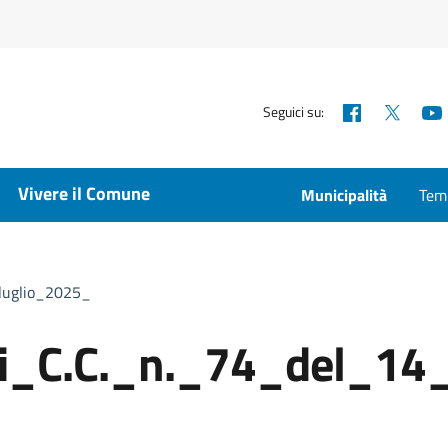
Facebook
X
Seguici su:
Vivere il Comune
Municipalità
Temp
luglio_2025_
di_C.C._n._74_del_14