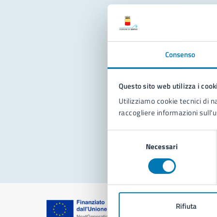
Con
Consenso
Questo sito web utilizza i cook
Utilizziamo cookie tecnici di n
raccogliere informazioni sull'u
Pro
Selezione
Necessari
del
consenso
Rifiuta
Comune di Na