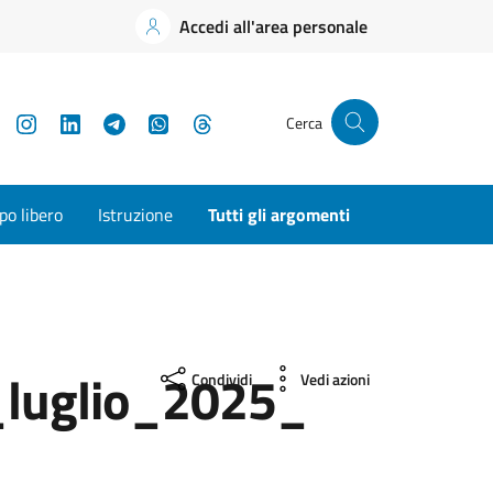
Accedi all'area personale
YouTube
Instagram
LinkedIn
Telegram
WhatsApp
Threads
Cerca
o libero
Istruzione
Tutti gli argomenti
_luglio_2025_
Condividi
Vedi azioni