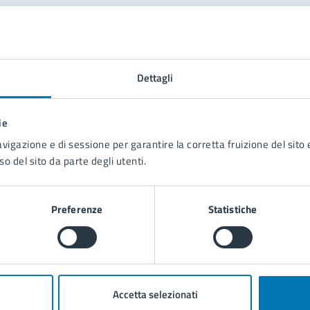
tatta il comune
Leggi le domande frequenti
Dettagli
Richiedi assistenza
ie
Prenota appuntamento
avigazione e di sessione per garantire la corretta fruizione del sito e
so del sito da parte degli utenti.
blemi in città
Segnala disservizio
Preferenze
Statistiche
Accetta selezionati
poli