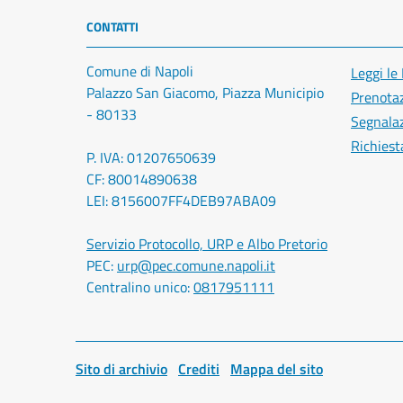
CONTATTI
Comune di Napoli
Leggi le
Palazzo San Giacomo, Piazza Municipio
Prenota
- 80133
Segnalaz
Richiest
P. IVA: 01207650639
CF: 80014890638
LEI: 8156007FF4DEB97ABA09
Servizio Protocollo, URP e Albo Pretorio
PEC:
urp@pec.comune.napoli.it
Centralino unico:
0817951111
Sito di archivio
Crediti
Mappa del sito