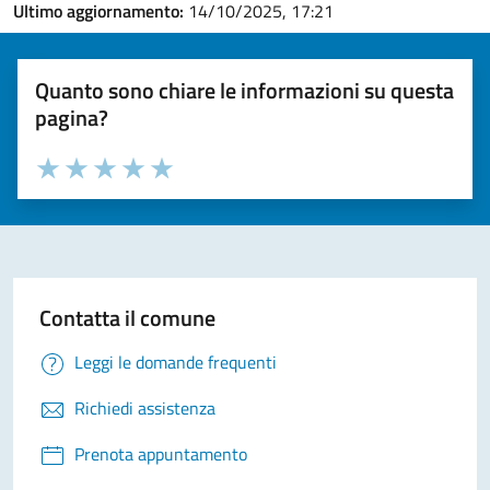
Ultimo aggiornamento:
14/10/2025, 17:21
Quanto sono chiare le informazioni su questa
pagina?
Valuta la chiarezza delle informazioni (da 1 a 5 stelle)
Seleziona il numero di stelle per valutare la chiarezza delle i
Valuta 1 stelle su 5
Valuta 2 stelle su 5
Valuta 3 stelle su 5
Valuta 4 stelle su 5
Valuta 5 stelle su 5
Contatta il comune
Leggi le domande frequenti
Richiedi assistenza
Prenota appuntamento