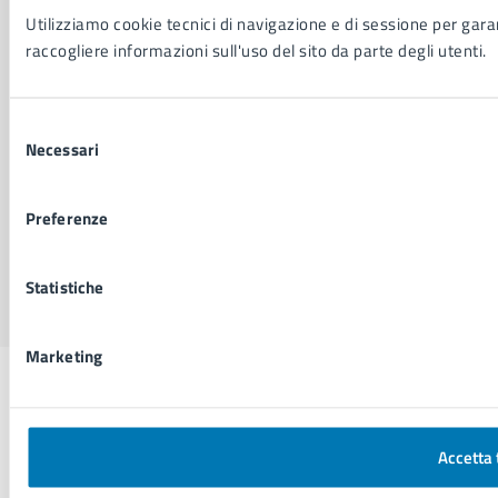
Dichiarazione di accessibilità
Utilizziamo cookie tecnici di navigazione e di sessione per garant
Segnalazione problemi di accessibilità
raccogliere informazioni sull'uso del sito da parte degli utenti.
Piano di miglioramento del sito
Selezione
Necessari
SEGUICI SU
del
Facebook
X
YouTube
Instagram
LinkedIn
Telegram
WhatsApp
Threa
consenso
Preferenze
Sito di archivio
Crediti
Mappa del sito
Statistiche
Marketing
Accetta 