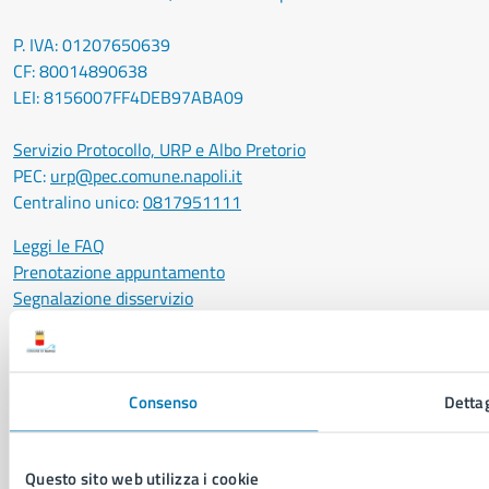
P. IVA: 01207650639
CF: 80014890638
LEI: 8156007FF4DEB97ABA09
Servizio Protocollo, URP e Albo Pretorio
PEC:
urp@pec.comune.napoli.it
Centralino unico:
0817951111
Leggi le FAQ
Prenotazione appuntamento
Segnalazione disservizio
Richiesta assistenza
Amministrazione trasparente
Informativa privacy
Consenso
Dettag
Cookie Policy
Social Media Policy
Note legali
Questo sito web utilizza i cookie
Notifica atti giudiziari