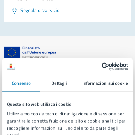
Segnala disservizio
Comune di Napoli
Consenso
Dettagli
Informazioni sui cookie
AMMINISTRAZIONE
Aree amministrative
Organi di governo
Questo sito web utilizza i cookie
Municipalità
Utilizziamo cookie tecnici di navigazione e di sessione per
Uffici
garantire la corretta fruizione del sito e cookie analitici per
Enti e fondazioni
raccogliere informazioni sull'uso del sito da parte degli
Politici