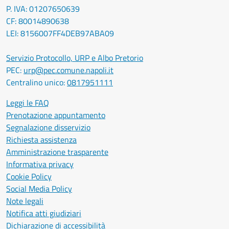
P. IVA: 01207650639
CF: 80014890638
LEI: 8156007FF4DEB97ABA09
Servizio Protocollo, URP e Albo Pretorio
PEC:
urp@pec.comune.napoli.it
Centralino unico:
0817951111
Leggi le FAQ
Prenotazione appuntamento
Segnalazione disservizio
Richiesta assistenza
Amministrazione trasparente
Informativa privacy
Cookie Policy
Social Media Policy
Note legali
Notifica atti giudiziari
Dichiarazione di accessibilità