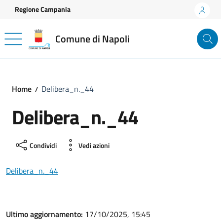
Vai ai contenuti
Vai al footer
Regione Campania
Comune di Napoli
Home
Delibera_n._44
Delibera_n._44
Condividi
Vedi azioni
Delibera_n._44
Ultimo aggiornamento:
17/10/2025, 15:45