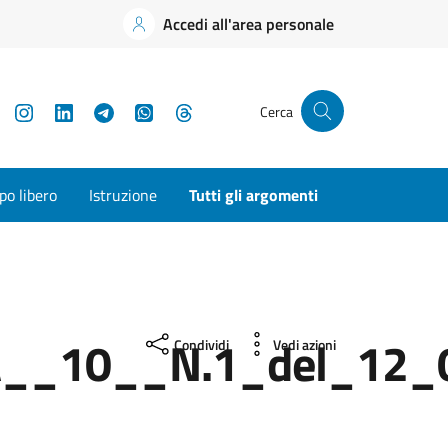
Accedi all'area personale
YouTube
Instagram
LinkedIn
Telegram
WhatsApp
Threads
Cerca
o libero
Istruzione
Tutti gli argomenti
A__10__N.1_del_12
Condividi
Vedi azioni