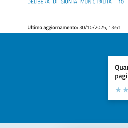
DELIBERA_DI_GIUNTA_MUNICIPALITA__10
Ultimo aggiornamento:
30/10/2025, 13:51
Quan
pagi
Valuta la
Selezi
Valuta 
Val