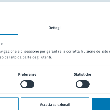
tatta il comune
Leggi le domande frequenti
Dettagli
Richiedi assistenza
ie
Prenota appuntamento
avigazione e di sessione per garantire la corretta fruizione del sito e
so del sito da parte degli utenti.
blemi in città
Segnala disservizio
Preferenze
Statistiche
Accetta selezionati
poli