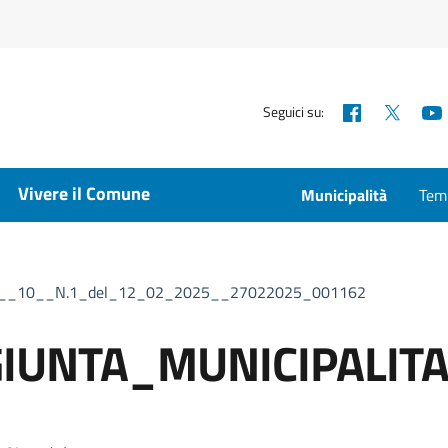
Facebook
X
Seguici su:
Vivere il Comune
Municipalità
Temp
A__10__N.1_del_12_02_2025__27022025_001162
GIUNTA_MUNICIPALIT