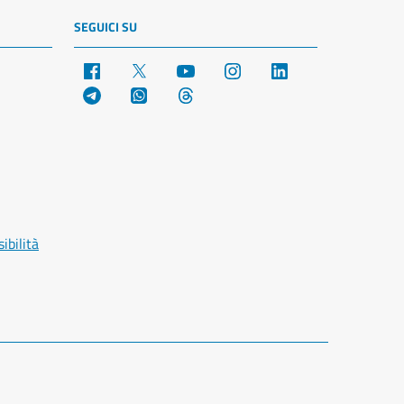
SEGUICI SU
Facebook
X
YouTube
Instagram
LinkedIn
Telegram
WhatsApp
Threads
ibilità