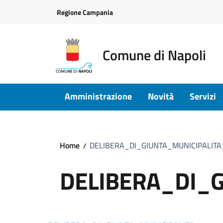
Vai ai contenuti
Vai al footer
Regione Campania
Comune di Napoli
Amministrazione
Novità
Servizi
Home
DELIBERA_DI_GIUNTA_MUNICIPALIT
DELIBERA_DI_