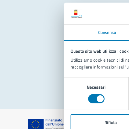
Con
Consenso
Questo sito web utilizza i cook
Utilizziamo cookie tecnici di n
raccogliere informazioni sull'u
Pro
Selezione
Necessari
del
consenso
Rifiuta
Comune di Na