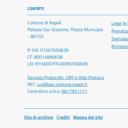
CONTATTI
Comune di Napoli
Leggi le
Palazzo San Giacomo, Piazza Municipio
Prenota
- 80133
Segnalaz
Richiest
P. IVA: 01207650639
CF: 80014890638
LEI: 8156007FF4DEB97ABA09
Servizio Protocollo, URP e Albo Pretorio
PEC:
urp@pec.comune.napoli.it
Centralino unico:
0817951111
Sito di archivio
Crediti
Mappa del sito