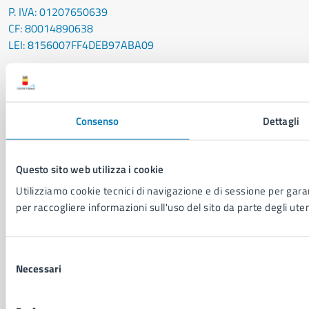
P. IVA: 01207650639
CF: 80014890638
LEI: 8156007FF4DEB97ABA09
Servizio Protocollo, URP e Albo Pretorio
PEC:
urp@pec.comune.napoli.it
Centralino unico:
0817951111
Consenso
Dettagli
Leggi le FAQ
Prenotazione appuntamento
Questo sito web utilizza i cookie
Segnalazione disservizio
Richiesta assistenza
Utilizziamo cookie tecnici di navigazione e di sessione per garant
Amministrazione trasparente
per raccogliere informazioni sull'uso del sito da parte degli uten
Informativa privacy
Cookie Policy
Social Media Policy
Selezione
Necessari
Note legali
del
Notifica atti giudiziari
consenso
Dichiarazione di accessibilità