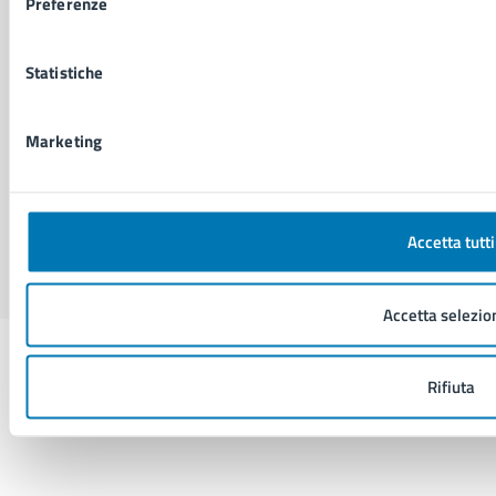
Preferenze
Segnalazione problemi di accessibilità
Piano di miglioramento del sito
Statistiche
SEGUICI SU
Marketing
Facebook
X
YouTube
Instagram
LinkedIn
Telegram
WhatsApp
Threa
Sito di archivio
Crediti
Mappa del sito
Accetta tutti
Accetta selezio
Rifiuta