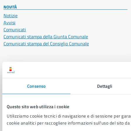
NOVITÀ
Notizie
Avvisi
Comunicati
Comunicati stampa della Giunta Comunale
Comunicati stampa del Consiglio Comunale
VIVERE IL COMUNE
Luoghi
Eventi
Consenso
Dettagli
Elenco libri
Questo sito web utilizza i cookie
CONTATTI
Comune di Napoli
Utilizziamo cookie tecnici di navigazione e di sessione per garant
Palazzo San Giacomo, Piazza Municipio - 80133
cookie analitici per raccogliere informazioni sull'uso del sito da 