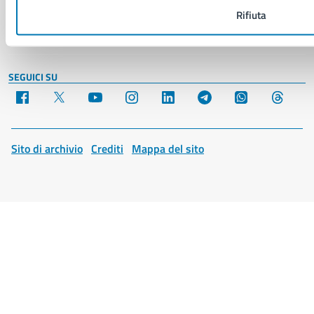
Segnalazione problemi di accessibilità
Rifiuta
Piano di miglioramento del sito
SEGUICI SU
Facebook
X
YouTube
Instagram
LinkedIn
Telegram
WhatsApp
Threa
Sito di archivio
Crediti
Mappa del sito