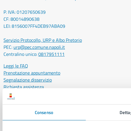
P. IVA: 01207650639
CF: 80014890638
LEI: 8156007FF4DEB97ABA09
Servizio Protocollo, URP e Albo Pretorio
PEC:
urp@pec.comune.napoli.it
Centralino unico:
0817951111
Leggi le FAQ
Prenotazione appuntamento
Segnalazione disservizio
Richiesta assistenza
Amministrazione trasparente
Informativa privacy
Cookie Policy
Consenso
Detta
Social Media Policy
Note legali
Notifica atti giudiziari