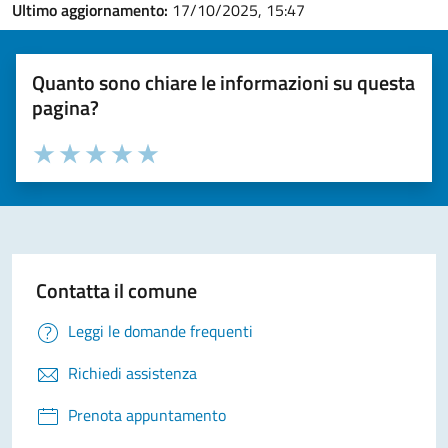
Ultimo aggiornamento:
17/10/2025, 15:47
Quanto sono chiare le informazioni su questa
pagina?
Valuta la chiarezza delle informazioni (da 1 a 5 stelle)
Seleziona il numero di stelle per valutare la chiarezza delle i
Valuta 1 stelle su 5
Valuta 2 stelle su 5
Valuta 3 stelle su 5
Valuta 4 stelle su 5
Valuta 5 stelle su 5
Contatta il comune
Leggi le domande frequenti
Richiedi assistenza
Prenota appuntamento