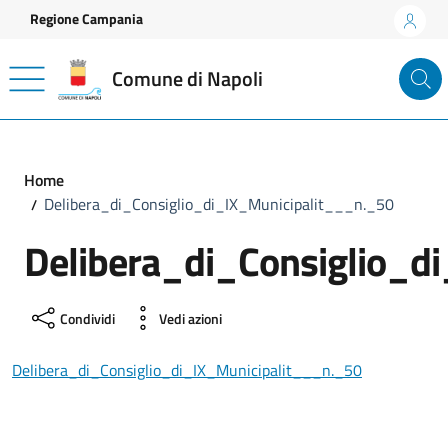
Vai ai contenuti
Vai al footer
Regione Campania
Comune di Napoli
Home
Delibera_di_Consiglio_di_IX_Municipalit___n._50
Delibera_di_Consiglio_d
Condividi
Vedi azioni
Delibera_di_Consiglio_di_IX_Municipalit___n._50