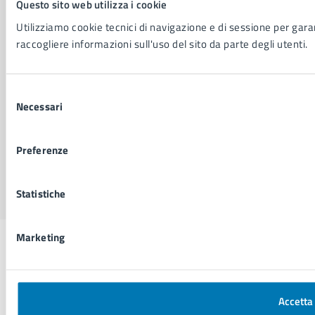
Questo sito web utilizza i cookie
Dichiarazione di accessibilità
Utilizziamo cookie tecnici di navigazione e di sessione per garant
Segnalazione problemi di accessibilità
raccogliere informazioni sull'uso del sito da parte degli utenti.
Piano di miglioramento del sito
Selezione
SEGUICI SU
Necessari
del
Facebook
X
YouTube
Instagram
LinkedIn
Telegram
WhatsApp
Threa
consenso
Preferenze
Sito di archivio
Crediti
Mappa del sito
Statistiche
Marketing
Accetta 