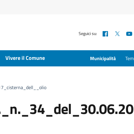
Facebook
X
Seguici su:
Vivere il Comune
Municipalità
Temp
7_cisterna_dell__olio
._n._34_del_30.06.20