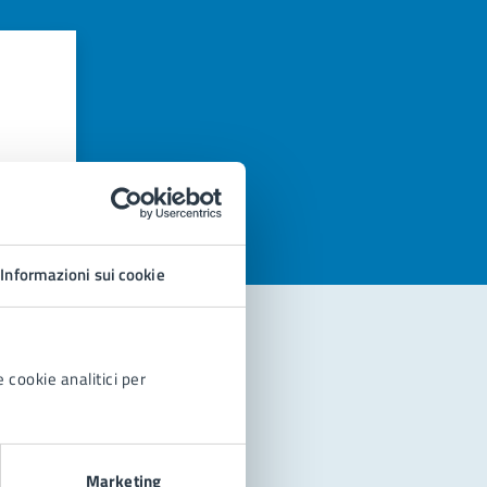
azioni
Informazioni sui cookie
 cookie analitici per
Marketing