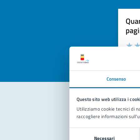
Quan
pagi
Valuta la
Selezi
Valuta 
Val
Consenso
Questo sito web utilizza i cook
Con
Utilizziamo cookie tecnici di n
raccogliere informazioni sull'u
Selezione
Necessari
del