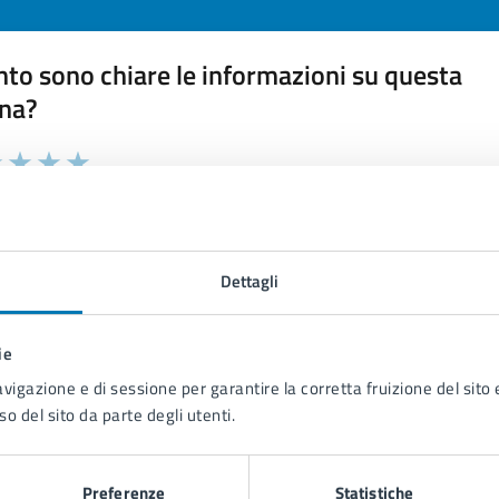
to sono chiare le informazioni su questa
na?
 chiarezza delle informazioni (da 1 a 5 stelle)
ona il numero di stelle per valutare la chiarezza delle inform
1 stelle su 5
uta 2 stelle su 5
Valuta 3 stelle su 5
Valuta 4 stelle su 5
Valuta 5 stelle su 5
Dettagli
ie
tatta il comune
avigazione e di sessione per garantire la corretta fruizione del sito e
so del sito da parte degli utenti.
Leggi le domande frequenti
Richiedi assistenza
Preferenze
Statistiche