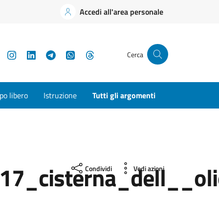
Accedi all'area personale
YouTube
Instagram
LinkedIn
Telegram
WhatsApp
Threads
Cerca
o libero
Istruzione
Tutti gli argomenti
17_cisterna_dell__ol
Condividi
Vedi azioni