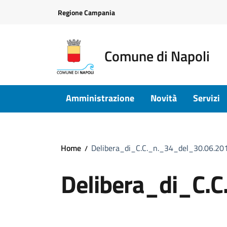
Vai ai contenuti
Vai al footer
Regione Campania
Comune di Napoli
Amministrazione
Novità
Servizi
Home
Delibera_di_C.C._n._34_del_30.06.201
Delibera_di_C.C