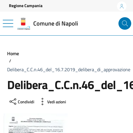
Vai ai contenuti
Vai al footer
Regione Campania
Comune di Napoli
Home
Delibera_C.C.n.46_del_16.7.2019_delibera_di_approvazione
Delibera_C.C.n.46_del_1
Condividi
Vedi azioni