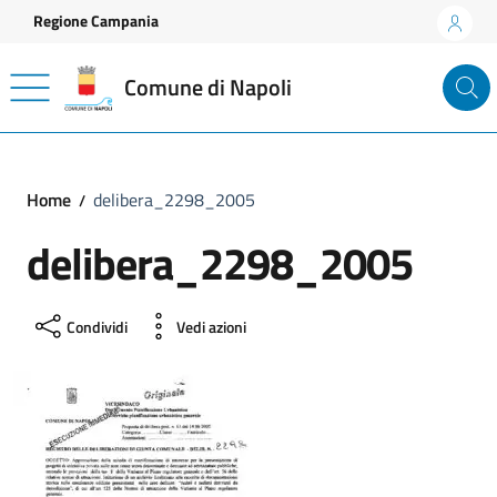
Vai ai contenuti
Vai al footer
Regione Campania
Comune di Napoli
Home
delibera_2298_2005
delibera_2298_2005
Condividi
Vedi azioni