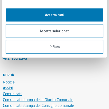
Anagrafe e stato civile
Autorizzazioni
Accetta tutti
Cultura e tempo libero
Documenti e certificati
Educazione e formazione
Accetta selezionati
Giustizia e sicurezza pubblica
Imprese e commercio
Salute, benessere e assistenza
Rifiuta
Servizi Cimiteriali
Vita lavorativa
NOVITÀ
Notizie
Avvisi
Comunicati
Comunicati stampa della Giunta Comunale
Comunicati stampa del Consiglio Comunale