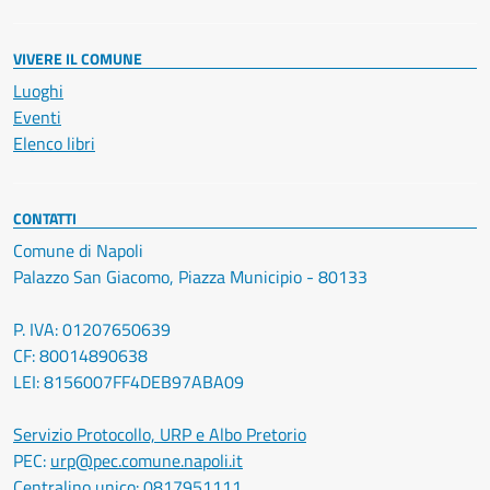
VIVERE IL COMUNE
Luoghi
Eventi
Elenco libri
CONTATTI
Comune di Napoli
Palazzo San Giacomo, Piazza Municipio - 80133
P. IVA: 01207650639
CF: 80014890638
LEI: 8156007FF4DEB97ABA09
Servizio Protocollo, URP e Albo Pretorio
PEC:
urp@pec.comune.napoli.it
Centralino unico:
0817951111