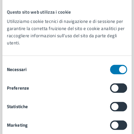
Questo sito web utilizza i cookie
Comune di Napoli
Utilizziamo cookie tecnici di navigazione e di sessione per
garantire la corretta fruizione del sito e cookie analitici per
raccogliere informazioni sull'uso del sito da parte degli
AMMINISTRAZIONE
utenti.
Aree amministrative
Organi di governo
Municipalità
Selezione
Uffici
Necessari
del
Enti e fondazioni
consenso
Politici
Preferenze
Personale amministrativo
Documenti e dati
Intranet, posta aziendale e protocollo
Statistiche
Marketing
CATEGORIE DI SERVIZIO
Ambiente