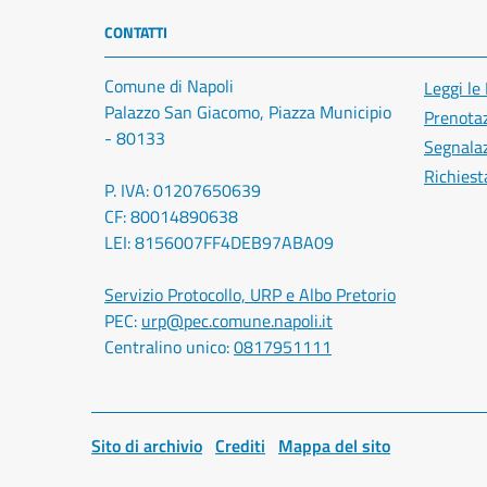
CONTATTI
Comune di Napoli
Leggi le
Palazzo San Giacomo, Piazza Municipio
Prenota
- 80133
Segnalaz
Richiest
P. IVA: 01207650639
CF: 80014890638
LEI: 8156007FF4DEB97ABA09
Servizio Protocollo, URP e Albo Pretorio
PEC:
urp@pec.comune.napoli.it
Centralino unico:
0817951111
Sito di archivio
Crediti
Mappa del sito