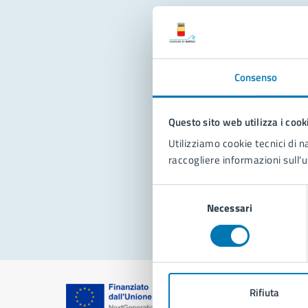
Con
Consenso
Questo sito web utilizza i cook
Utilizziamo cookie tecnici di n
raccogliere informazioni sull'u
Pro
Selezione
Necessari
del
consenso
Rifiuta
Comune di Na