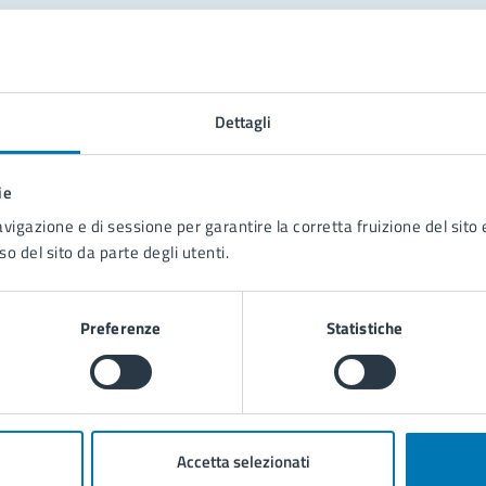
tatta il comune
Leggi le domande frequenti
Dettagli
Richiedi assistenza
ie
Prenota appuntamento
avigazione e di sessione per garantire la corretta fruizione del sito e
so del sito da parte degli utenti.
blemi in città
Segnala disservizio
Preferenze
Statistiche
Accetta selezionati
poli