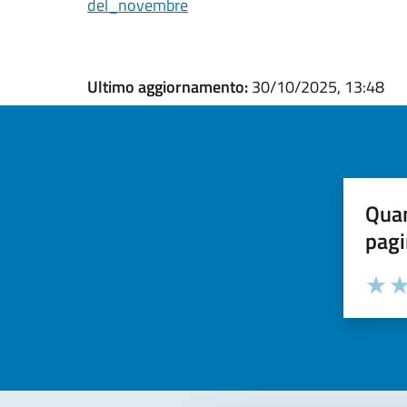
del_novembre
Ultimo aggiornamento:
30/10/2025, 13:48
Quan
pagi
Valuta la
Selezi
Valuta 
Val