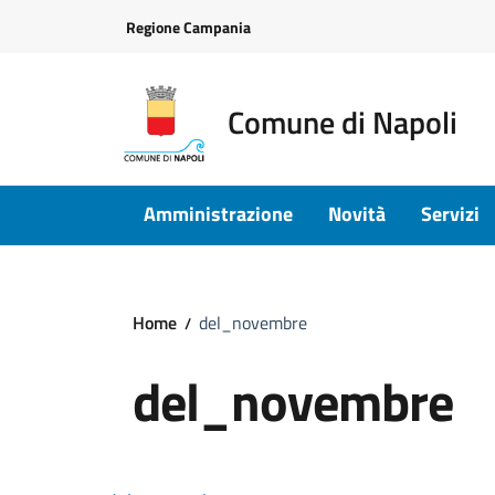
Vai ai contenuti
Vai al footer
Regione Campania
Comune di Napoli
Amministrazione
Novità
Servizi
Home
del_novembre
del_novembre