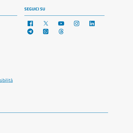
SEGUICI SU
Facebook
X
YouTube
Instagram
LinkedIn
Telegram
WhatsApp
Threads
ibilità