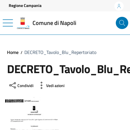
Vai ai contenuti
Vai al footer
Regione Campania
Comune di Napoli
Home
DECRETO_Tavolo_Blu_Repertoriato
DECRETO_Tavolo_Blu_Rep
Condividi
Vedi azioni