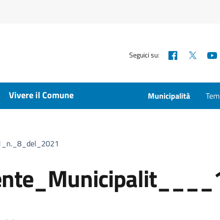
Facebook
X
Seguici su:
Vivere il Comune
Municipalità
Temp
_1_n._8_del_2021
ente_Municipalit___