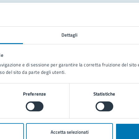
tatta il comune
Leggi le domande frequenti
Dettagli
Richiedi assistenza
ie
Prenota appuntamento
avigazione e di sessione per garantire la corretta fruizione del sito e
so del sito da parte degli utenti.
blemi in città
Segnala disservizio
Preferenze
Statistiche
Accetta selezionati
poli