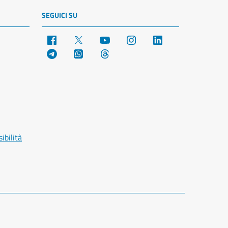
SEGUICI SU
Facebook
X
YouTube
Instagram
LinkedIn
Telegram
WhatsApp
Threads
ibilità