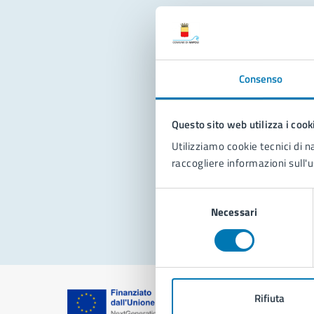
Con
Consenso
Questo sito web utilizza i cook
Utilizziamo cookie tecnici di n
raccogliere informazioni sull'u
Pro
Selezione
Necessari
del
consenso
Rifiuta
Comune di Na