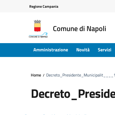
Vai ai contenuti
Vai al footer
Regione Campania
Comune di Napoli
Amministrazione
Novità
Servizi
Home
Decreto_Presidente_Municipalit___
Decreto_Presid