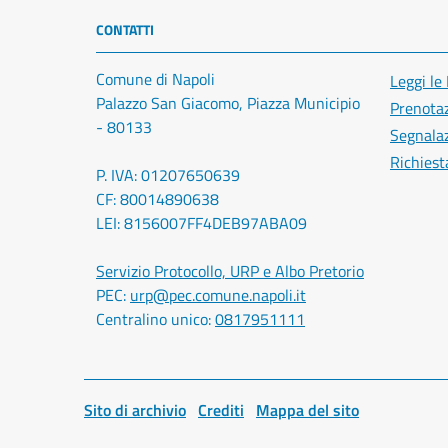
CONTATTI
Comune di Napoli
Leggi le
Palazzo San Giacomo, Piazza Municipio
Prenota
- 80133
Segnalaz
Richiest
P. IVA: 01207650639
CF: 80014890638
LEI: 8156007FF4DEB97ABA09
Servizio Protocollo, URP e Albo Pretorio
PEC:
urp@pec.comune.napoli.it
Centralino unico:
0817951111
Sito di archivio
Crediti
Mappa del sito