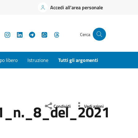
Accedi all'area personale
YouTube
Instagram
LinkedIn
Telegram
WhatsApp
Threads
Cerca
o libero
Istruzione
Tutti gli argomenti
_1_n._8_del_2021
Condividi
Vedi azioni