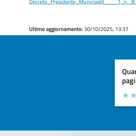
Decreto_Presidente_Municipalit____1_n._
Ultimo aggiornamento:
30/10/2025, 13:37
Quan
pagi
Valuta la
Selezi
Valuta 
Val