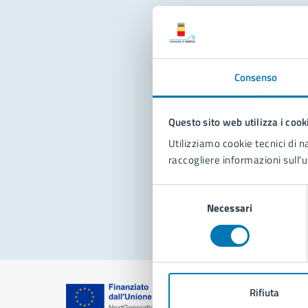
Con
Consenso
Questo sito web utilizza i cook
Utilizziamo cookie tecnici di n
raccogliere informazioni sull'u
Pro
Selezione
Necessari
del
consenso
Rifiuta
Comune di Na