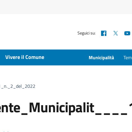
Facebook
X
Seguici su:
Vivere il Comune
Municipalità
Temp
_1_n._2_del_2022
ente_Municipalit___