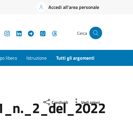
Accedi all'area personale
YouTube
Instagram
LinkedIn
Telegram
WhatsApp
Threads
Cerca
o libero
Istruzione
Tutti gli argomenti
_1_n._2_del_2022
Condividi
Vedi azioni