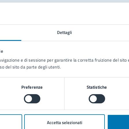
tatta il comune
Leggi le domande frequenti
Dettagli
Richiedi assistenza
ie
Prenota appuntamento
avigazione e di sessione per garantire la corretta fruizione del sito e
so del sito da parte degli utenti.
blemi in città
Segnala disservizio
Preferenze
Statistiche
Accetta selezionati
poli