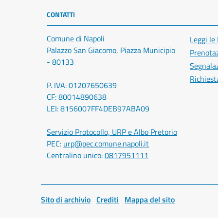
CONTATTI
Comune di Napoli
Leggi le
Palazzo San Giacomo, Piazza Municipio
Prenota
- 80133
Segnalaz
Richiest
P. IVA: 01207650639
CF: 80014890638
LEI: 8156007FF4DEB97ABA09
Servizio Protocollo, URP e Albo Pretorio
PEC:
urp@pec.comune.napoli.it
Centralino unico:
0817951111
Sito di archivio
Crediti
Mappa del sito