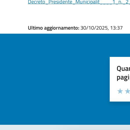
Decreto_Presidente_Municipalit____1_n._
Ultimo aggiornamento:
30/10/2025, 13:37
Quan
pagi
Valuta la
Selezi
Valuta 
Val