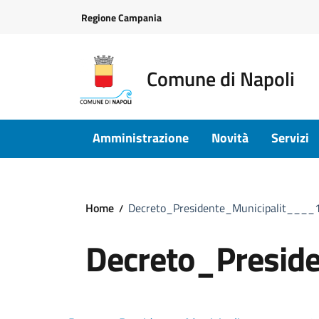
Vai ai contenuti
Vai al footer
Regione Campania
Comune di Napoli
Amministrazione
Novità
Servizi
Home
Decreto_Presidente_Municipalit___
Decreto_Presid