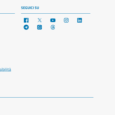
SEGUICI SU
Facebook
X
YouTube
Instagram
LinkedIn
Telegram
WhatsApp
Threads
ibilità