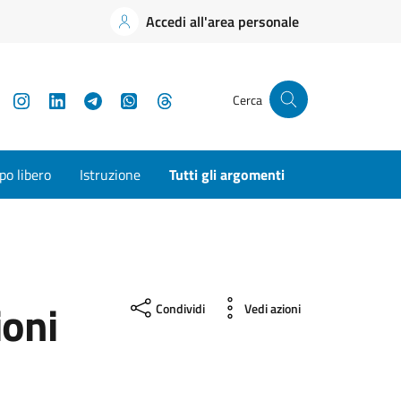
Accedi all'area personale
YouTube
Instagram
LinkedIn
Telegram
WhatsApp
Threads
Cerca
o libero
Istruzione
Tutti gli argomenti
oni
Condividi
Vedi azioni