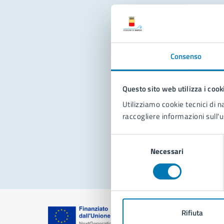
Con
Consenso
Questo sito web utilizza i cook
Utilizziamo cookie tecnici di n
raccogliere informazioni sull'u
Pro
Selezione
Necessari
del
consenso
Rifiuta
Comune di Na