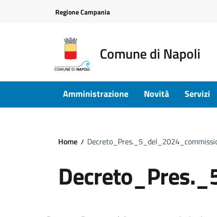
Vai ai contenuti
Vai al footer
Regione Campania
Comune di Napoli
Amministrazione
Novità
Servizi
Home
Decreto_Pres._5_del_2024_commissi
Decreto_Pres._