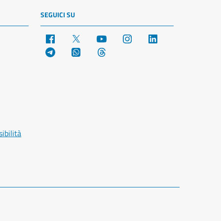
SEGUICI SU
Facebook
X
YouTube
Instagram
LinkedIn
Telegram
WhatsApp
Threads
ibilità