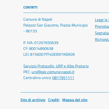
CONTATTI
Comune di Napoli
Leggi le
Palazzo San Giacomo, Piazza Municipio
Prenota
- 80133
Segnalaz
Richiest
P. IVA: 01207650639
CF: 80014890638
LEI: 8156007FF4DEB97ABA09
Servizio Protocollo, URP e Albo Pretorio
PEC:
urp@pec.comune.napoli.it
Centralino unico:
0817951111
Sito di archivio
Crediti
Mappa del sito