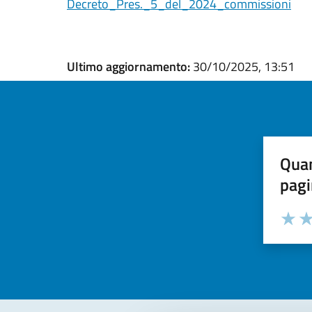
Decreto_Pres._5_del_2024_commissioni
Ultimo aggiornamento:
30/10/2025, 13:51
Quan
pagi
Valuta la
Selezi
Valuta 
Val