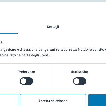
tatta il comune
Leggi le domande frequenti
Dettagli
Richiedi assistenza
ie
Prenota appuntamento
avigazione e di sessione per garantire la corretta fruizione del sito e
so del sito da parte degli utenti.
blemi in città
Segnala disservizio
Preferenze
Statistiche
Accetta selezionati
poli