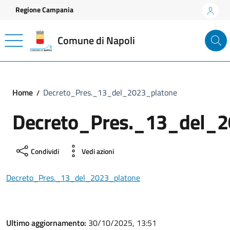
Vai ai contenuti
Vai al footer
Regione Campania
Comune di Napoli
Home
Decreto_Pres._13_del_2023_platone
Decreto_Pres._13_del_2
Condividi
Vedi azioni
Decreto_Pres._13_del_2023_platone
Ultimo aggiornamento:
30/10/2025, 13:51