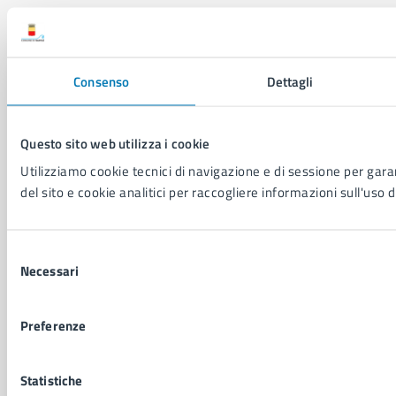
NOVITÀ
Notizie
Avvisi
Consenso
Dettagli
Comunicati
Comunicati stampa della Giunta Comunale
Comunicati stampa del Consiglio Comunale
Questo sito web utilizza i cookie
Utilizziamo cookie tecnici di navigazione e di sessione per garan
del sito e cookie analitici per raccogliere informazioni sull'uso d
VIVERE IL COMUNE
Luoghi
Eventi
Selezione
Elenco libri
Necessari
del
consenso
CONTATTI
Preferenze
Comune di Napoli
Palazzo San Giacomo, Piazza Municipio - 80133
Statistiche