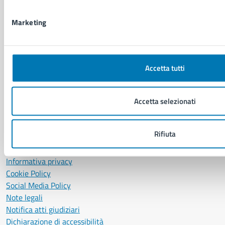
P. IVA: 01207650639
CF: 80014890638
Marketing
LEI: 8156007FF4DEB97ABA09
Servizio Protocollo, URP e Albo Pretorio
Accetta tutti
PEC:
urp@pec.comune.napoli.it
Centralino unico:
0817951111
Accetta selezionati
Leggi le FAQ
Prenotazione appuntamento
Segnalazione disservizio
Rifiuta
Richiesta assistenza
Amministrazione trasparente
Informativa privacy
Cookie Policy
Social Media Policy
Note legali
Notifica atti giudiziari
Dichiarazione di accessibilità